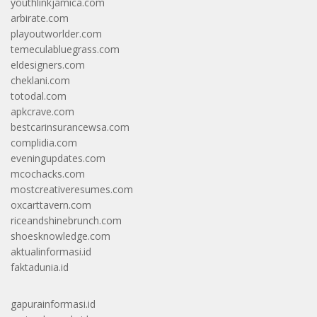
youthlinkjamica.com
arbirate.com
playoutworlder.com
temeculabluegrass.com
eldesigners.com
cheklani.com
totodal.com
apkcrave.com
bestcarinsurancewsa.com
complidia.com
eveningupdates.com
mcochacks.com
mostcreativeresumes.com
oxcarttavern.com
riceandshinebrunch.com
shoesknowledge.com
aktualinformasi.id
faktadunia.id
gapurainformasi.id