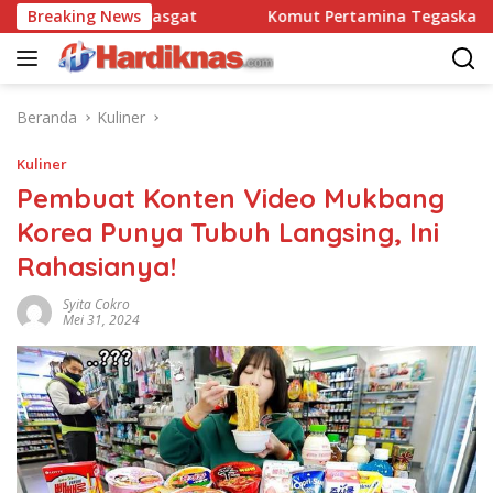
Langsung
atbravo 90 Pasgat
Breaking News
Komut Pertamina Tegaskan Tak Bo
ke
konten
Beranda
Kuliner
Kuliner
Pembuat Konten Video Mukbang
Korea Punya Tubuh Langsing, Ini
Rahasianya!
Syita Cokro
Mei 31, 2024