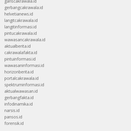
gariscakrawala.id
gerbangcakrawala.id
helvetianews.id
langitcakrawala.id
langitinformasi.id
pintucakrawala.id
wawasancakrawala.id
aktualberita.id
cakrawalafakta.id
pintuinformasi.id
wawasaninformasi.id
horizonberita.id
portalcakrawala.id
spektruminformasi.id
aktualwawasan.id
gerbangfakta.id
infodinamika.id
narsis.id
pansos.id
forensik.id