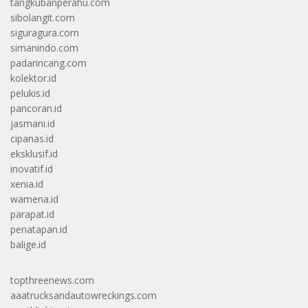
tangkubanperahu.com
sibolangit.com
siguragura.com
simanindo.com
padarincang.com
kolektor.id
pelukis.id
pancoran.id
jasmani.id
cipanas.id
eksklusif.id
inovatif.id
xenia.id
wamena.id
parapat.id
penatapan.id
balige.id
topthreenews.com
aaatrucksandautowreckings.com