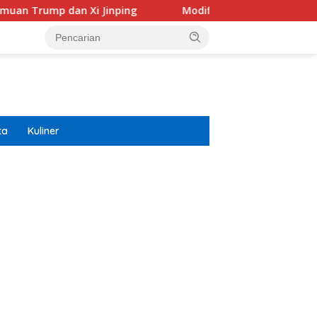
 Jinping
Modifikasi Ayla Vintage dan Gran Max Retro 
ta
Kuliner
ar besar starlight princess1000 bagi bonus