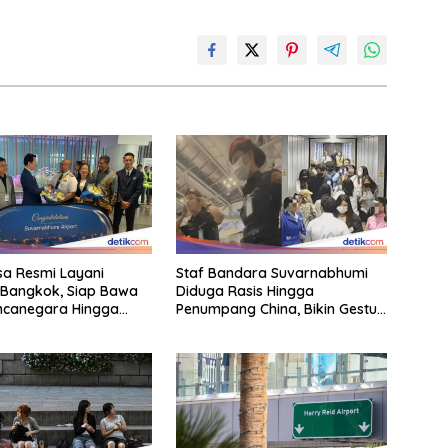
a Resmi Layani
Staf Bandara Suvarnabhumi
-Bangkok, Siap Bawa
Diduga Rasis Hingga
ncanegara Hingga
Penumpang China, Bikin Gestur
a
Mata Sipit