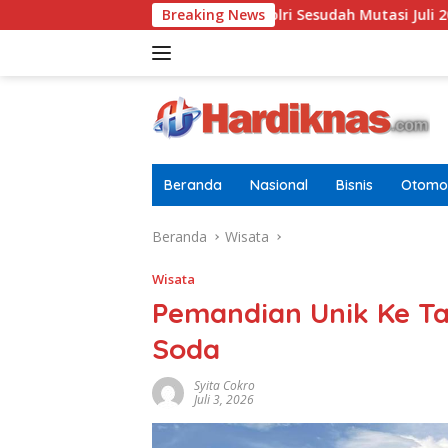
Langsung
baru Di Pusdokkes Polri Sesudah Mutasi Juli 2026
Breaking News
AS-Chi
ke
konten
Beranda
Nasional
Bisnis
Otomot
Beranda
Wisata
Wisata
Pemandian Unik Ke Tap
Soda
Syita Cokro
Juli 3, 2026