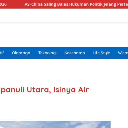
na Saling Balas Hukuman Politik Jelang Pertemuan Trump dan Xi
if
Olahraga
Teknologi
Kesehatan
Life Style
Wisa
band
anuli Utara, Isinya Air