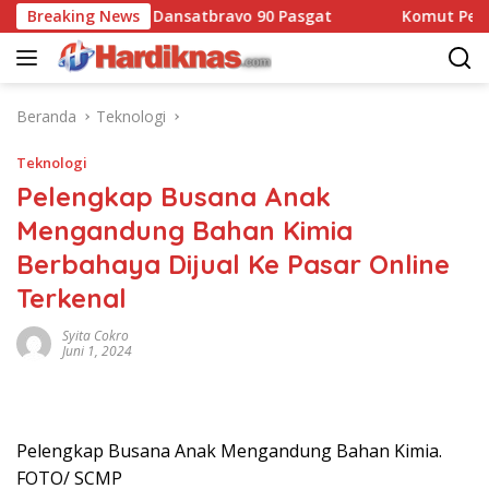
Langsung
n Resmi Jabat Dansatbravo 90 Pasgat
Breaking News
Komut Pertamina
ke
konten
Beranda
Teknologi
Teknologi
Pelengkap Busana Anak
Mengandung Bahan Kimia
Berbahaya Dijual Ke Pasar Online
Terkenal
Syita Cokro
Juni 1, 2024
Pelengkap Busana Anak Mengandung Bahan Kimia.
FOTO/ SCMP