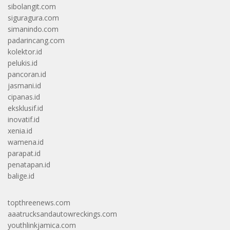
sibolangit.com
siguragura.com
simanindo.com
padarincang.com
kolektor.id
pelukis.id
pancoran.id
jasmani.id
cipanas.id
eksklusif.id
inovatif.id
xenia.id
wamena.id
parapat.id
penatapan.id
balige.id
topthreenews.com
aaatrucksandautowreckings.com
youthlinkjamica.com