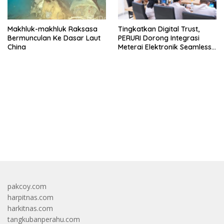
Makhluk-makhluk Raksasa
Tingkatkan Digital Trust,
Bermunculan Ke Dasar Laut
PERURI Dorong Integrasi
China
Meterai Elektronik Seamless
Di Layanan Karantina
bandar besar starlight princess1000 bagi bonus
pakcoy.com
harpitnas.com
harkitnas.com
tangkubanperahu.com