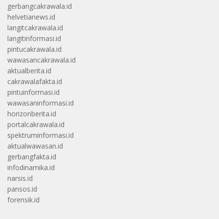
gerbangcakrawala.id
helvetianews.id
langitcakrawala.id
langitinformasi.id
pintucakrawala.id
wawasancakrawala.id
aktualberita.id
cakrawalafakta.id
pintuinformasi.id
wawasaninformasi.id
horizonberita.id
portalcakrawala.id
spektruminformasi.id
aktualwawasan.id
gerbangfakta.id
infodinamika.id
narsis.id
pansos.id
forensik.id