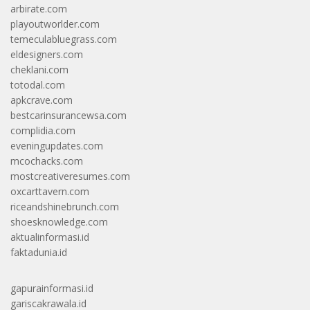
arbirate.com
playoutworlder.com
temeculabluegrass.com
eldesigners.com
cheklani.com
totodal.com
apkcrave.com
bestcarinsurancewsa.com
complidia.com
eveningupdates.com
mcochacks.com
mostcreativeresumes.com
oxcarttavern.com
riceandshinebrunch.com
shoesknowledge.com
aktualinformasi.id
faktadunia.id
gapurainformasi.id
gariscakrawala.id