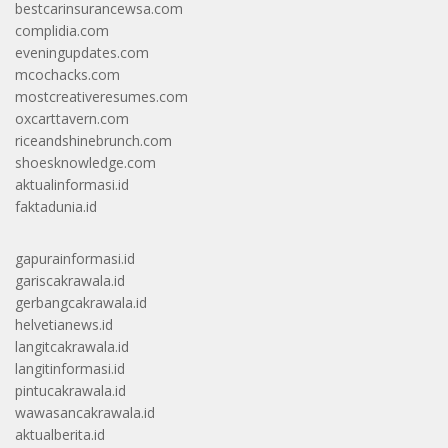
bestcarinsurancewsa.com
complidia.com
eveningupdates.com
mcochacks.com
mostcreativeresumes.com
oxcarttavern.com
riceandshinebrunch.com
shoesknowledge.com
aktualinformasi.id
faktadunia.id
gapurainformasi.id
gariscakrawala.id
gerbangcakrawala.id
helvetianews.id
langitcakrawala.id
langitinformasi.id
pintucakrawala.id
wawasancakrawala.id
aktualberita.id