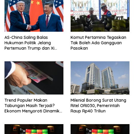
AS-China Saling Balas
Komut Pertamina Tegaskan
Hukuman Politik Jelang
Tak Boleh Ada Gangguan
Pertemuan Trump dan Xi
Pasokan
Jinping
Trend Populer Makan
Milenial Borong Surat Utang
Tabungan Masih Terjadi?
Ritel ORI030, Pemerintah
Ekonom Menyoroti Dinamika
Raup Rp40 Triliun
Simpanan Nasabah