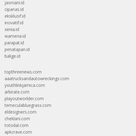
jasmani.id
cipanas.id
eksklusif.id
inovatif.id
xenia.id
wamena.id
parapat.id
penatapan.id
balige.id
topthreenews.com
aaatrucksandautowreckings.com
youthlinkjamica.com
arbirate.com
playoutworlder.com
temeculabluegrass.com
eldesigners.com
cheklani.com
totodal.com
apkcrave.com