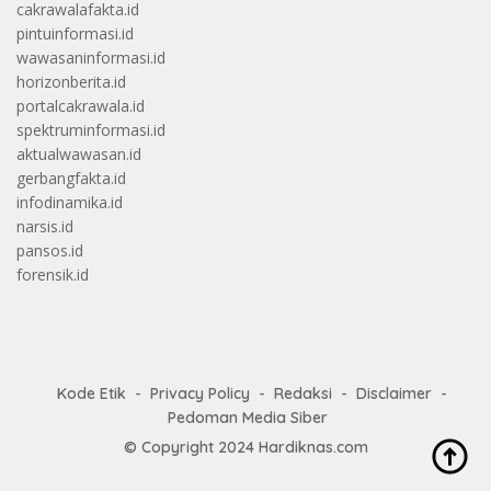
cakrawalafakta.id
pintuinformasi.id
wawasaninformasi.id
horizonberita.id
portalcakrawala.id
spektruminformasi.id
aktualwawasan.id
gerbangfakta.id
infodinamika.id
narsis.id
pansos.id
forensik.id
Kode Etik
Privacy Policy
Redaksi
Disclaimer
Pedoman Media Siber
© Copyright 2024
Hardiknas.com