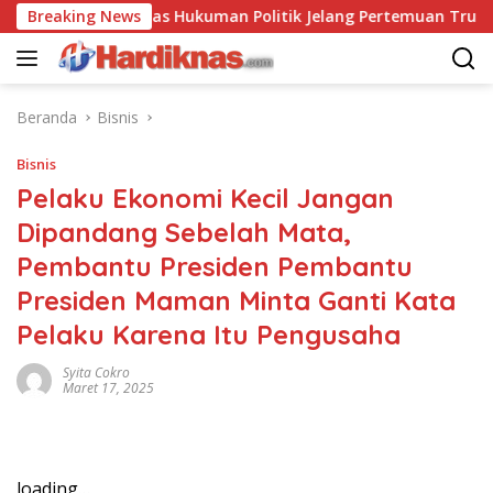
Langsung
a Saling Balas Hukuman Politik Jelang Pertemuan Trump dan Xi
Breaking News
ke
konten
Beranda
Bisnis
Bisnis
Pelaku Ekonomi Kecil Jangan
Dipandang Sebelah Mata,
Pembantu Presiden Pembantu
Presiden Maman Minta Ganti Kata
Pelaku Karena Itu Pengusaha
Syita Cokro
Maret 17, 2025
loading…