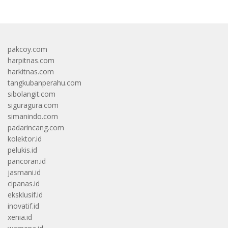
pakcoy.com
harpitnas.com
harkitnas.com
tangkubanperahu.com
sibolangit.com
siguragura.com
simanindo.com
padarincang.com
kolektor.id
pelukis.id
pancoran.id
jasmani.id
cipanas.id
eksklusif.id
inovatif.id
xenia.id