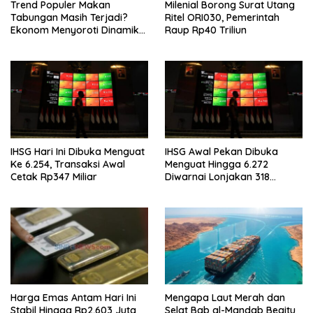
Trend Populer Makan
Milenial Borong Surat Utang
Tabungan Masih Terjadi?
Ritel ORI030, Pemerintah
Ekonom Menyoroti Dinamika
Raup Rp40 Triliun
Simpanan Nasabah
IHSG Hari Ini Dibuka Menguat
IHSG Awal Pekan Dibuka
Ke 6.254, Transaksi Awal
Menguat Hingga 6.272
Cetak Rp347 Miliar
Diwarnai Lonjakan 318
Saham
Harga Emas Antam Hari Ini
Mengapa Laut Merah dan
Stabil Hingga Rp2,603 Juta
Selat Bab al-Mandab Begitu