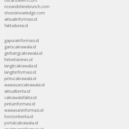
oxcarttavern.com
riceandshinebrunch.com
shoesknowledge.com
aktualinformasi.id
faktadunia.id
gapurainformasi.id
gariscakrawala.id
gerbangcakrawala.id
helvetianews.id
langitcakrawala.id
langitinformasi.id
pintucakrawala.id
wawasancakrawala.id
aktualberita.id
cakrawalafakta.id
pintuinformasi.id
wawasaninformasi.id
horizonberita.id
portalcakrawala.id