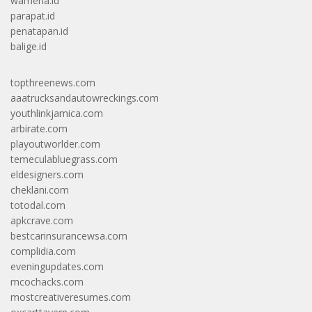
wamena.id
parapat.id
penatapan.id
balige.id
topthreenews.com
aaatrucksandautowreckings.com
youthlinkjamica.com
arbirate.com
playoutworlder.com
temeculabluegrass.com
eldesigners.com
cheklani.com
totodal.com
apkcrave.com
bestcarinsurancewsa.com
complidia.com
eveningupdates.com
mcochacks.com
mostcreativeresumes.com