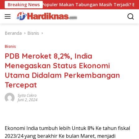
Langsung
Breaking News
Trend Populer Makan Tabungan Masih Terjadi? Ekonom 
ke
konten
Beranda
Bisnis
Bisnis
PDB Meroket 8,2%, India
Menegaskan Status Ekonomi
Utama Didalam Perkembangan
Tercepat
Syita Cokro
Juni 2, 2024
Ekonomi India tumbuh lebih Untuk 8% Ke tahun fiskal
2023/24 yang berakhir Ke bulan Maret, menjadi