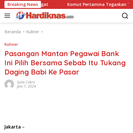
Langsung
ravo 90 Pasgat
Breaking News
Komut Pertamina Tegaskan Tak Boleh
ke
konten
Beranda
Kuliner
Kuliner
Pasangan Mantan Pegawai Bank
Ini Pilih Bersama Sebab Itu Tukang
Daging Babi Ke Pasar
Syita Cokro
Juni 7, 2024
Jakarta
–