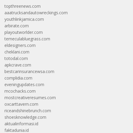
topthreenews.com
aaatrucksandautowreckings.com
youthlinkjamica.com
arbirate.com
playoutworlder.com
temeculabluegrass.com
eldesigners.com
cheklani.com
totodal.com
apkcrave.com
bestcarinsurancewsa.com
complidia.com
eveningupdates.com
mcochacks.com
mostcreativeresumes.com
oxcarttavern.com
riceandshinebrunch.com
shoesknowledge.com
aktualinformasi.id
faktadunia.id