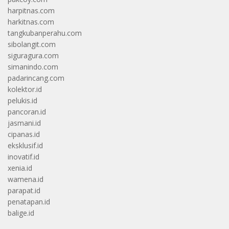
harpitnas.com
harkitnas.com
tangkubanperahu.com
sibolangit.com
siguragura.com
simanindo.com
padarincang.com
kolektor.id
pelukis.id
pancoran.id
jasmani.id
cipanas.id
eksklusif.id
inovatif.id
xenia.id
wamena.id
parapat.id
penatapan.id
balige.id