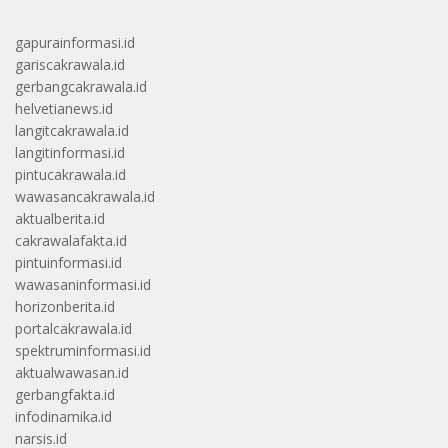
gapurainformasi.id
gariscakrawala.id
gerbangcakrawala.id
helvetianews.id
langitcakrawala.id
langitinformasi.id
pintucakrawala.id
wawasancakrawala.id
aktualberita.id
cakrawalafakta.id
pintuinformasi.id
wawasaninformasi.id
horizonberita.id
portalcakrawala.id
spektruminformasi.id
aktualwawasan.id
gerbangfakta.id
infodinamika.id
narsis.id