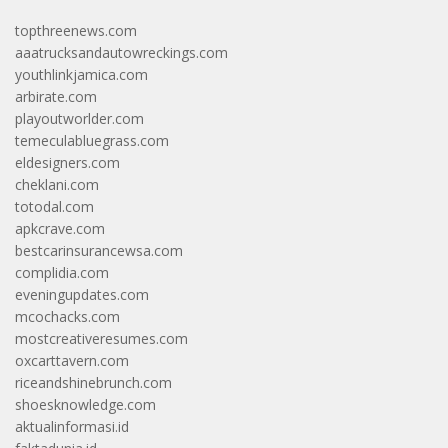
topthreenews.com
aaatrucksandautowreckings.com
youthlinkjamica.com
arbirate.com
playoutworlder.com
temeculabluegrass.com
eldesigners.com
cheklani.com
totodal.com
apkcrave.com
bestcarinsurancewsa.com
complidia.com
eveningupdates.com
mcochacks.com
mostcreativeresumes.com
oxcarttavern.com
riceandshinebrunch.com
shoesknowledge.com
aktualinformasi.id