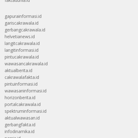
faktadunia.id
gapurainformasi.id
gariscakrawala.id
gerbangcakrawala.id
helvetianews.id
langitcakrawala.id
langitinformasi.id
pintucakrawala.id
wawasancakrawala.id
aktualberita.id
cakrawalafakta.id
pintuinformasi.id
wawasaninformasi.id
horizonberita.id
portalcakrawala.id
spektruminformasi.id
aktualwawasan.id
gerbangfakta.id
infodinamika.id