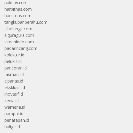
pakcoy.com
harpitnas.com
harkitnas.com
tangkubanperahu.com
sibolangit.com
siguragura.com
simanindo.com
padarincang.com
kolektor.id
pelukis.id
pancoran.id
jasmani.id
cipanas.id
eksklusif.id
inovatif.id
xenia.id
wamena.id
parapat.id
penatapan.id
balige.id