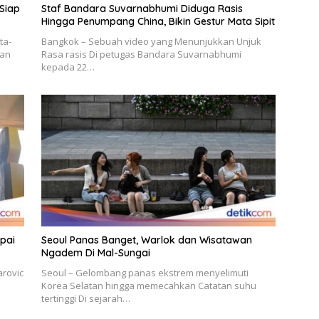
Siap
Staf Bandara Suvarnabhumi Diduga Rasis
Hingga Penumpang China, Bikin Gestur Mata Sipit
ta-
Bangkok – Sebuah video yang Menunjukkan Unjuk
gan
Rasa rasis Di petugas Bandara Suvarnabhumi
kepada 22…
pai
Seoul Panas Banget, Warlok dan Wisatawan
Ngadem Di Mal-Sungai
arovic
Seoul – Gelombang panas ekstrem menyelimuti
Korea Selatan hingga memecahkan Catatan suhu
tertinggi Di sejarah…