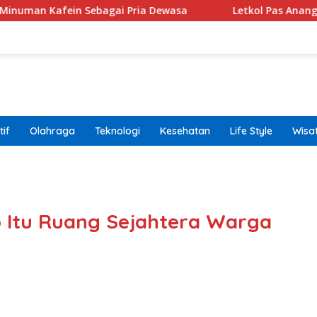
ein Sebagai Pria Dewasa
Letkol Pas Anang Kurniawan R
if
Olahraga
Teknologi
Kesehatan
Life Style
Wisa
band
 Itu Ruang Sejahtera Warga