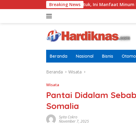
Langsung
Tak Sekadar Usir Kantuk, Ini Manfaat Minum Minuman Kaf
Breaking News
ke
konten
Beranda
Nasional
Bisnis
Otomot
Beranda
Wisata
Wisata
Pantai Didalam Sebab
Somalia
Syita Cokro
November 7, 2025