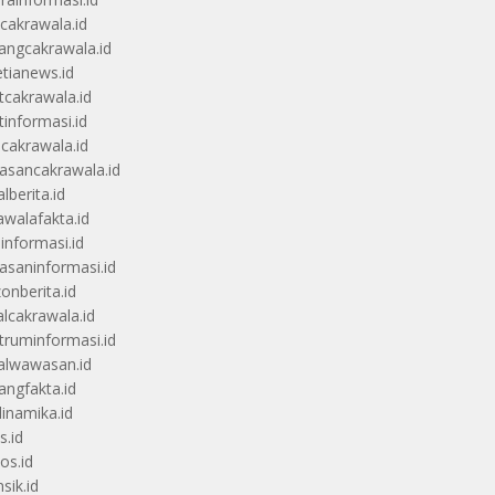
scakrawala.id
angcakrawala.id
etianews.id
itcakrawala.id
tinformasi.id
ucakrawala.id
sancakrawala.id
lberita.id
awalafakta.id
uinformasi.id
saninformasi.id
zonberita.id
alcakrawala.id
truminformasi.id
alwawasan.id
angfakta.id
dinamika.id
s.id
os.id
sik.id