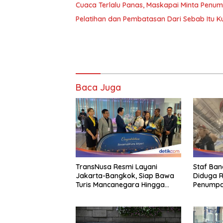
Cuaca Terlalu Panas, Maskapai Minta Penu
Pelatihan dan Pembatasan Dari Sebab Itu Ku
Baca Juga
TransNusa Resmi Layani
Staf Ba
Jakarta-Bangkok, Siap Bawa
Diduga R
Turis Mancanegara Hingga
Penumpan
Indonesia
Mata Sipi