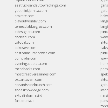
aaatrucksandautowreckings.com
gari
youthlinkjamica.com
gerb
arbirate.com
helv
playoutworlder.com
lang
temeculabluegrass.com
langi
eldesigners.com
pint
cheklani.com
wawa
totodal.com
aktua
apkcrave.com
cakr
bestcarinsurancewsa.com
pint
complidia.com
wawa
eveningupdates.com
hori
mcochacks.com
port
mostcreativeresumes.com
spek
oxcarttavern.com
aktu
riceandshinebrunch.com
gerb
shoesknowledge.com
info
aktualinformasi.id
narsi
faktadunia.id
pans
foren