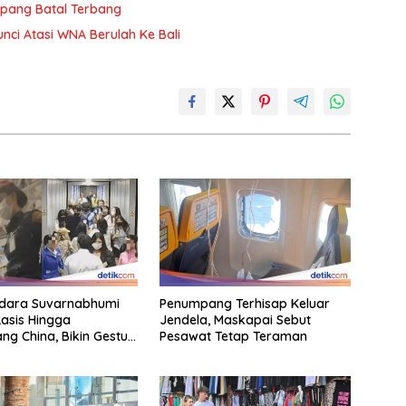
mpang Batal Terbang
nci Atasi WNA Berulah Ke Bali
ndara Suvarnabhumi
Penumpang Terhisap Keluar
asis Hingga
Jendela, Maskapai Sebut
g China, Bikin Gestur
Pesawat Tetap Teraman
t