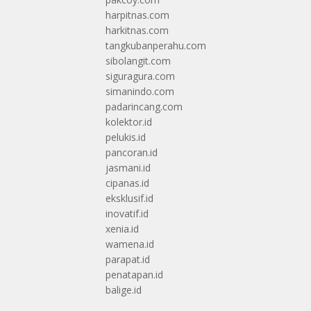
harpitnas.com
harkitnas.com
tangkubanperahu.com
sibolangit.com
siguragura.com
simanindo.com
padarincang.com
kolektor.id
pelukis.id
pancoran.id
jasmani.id
cipanas.id
eksklusif.id
inovatif.id
xenia.id
wamena.id
parapat.id
penatapan.id
balige.id