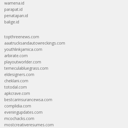
wamena.id
parapat.id
penatapan.id
balige.id
topthreenews.com
aaatrucksandautowreckings.com
youthlinkjamica.com
arbirate.com
playoutworlder.com
temeculabluegrass.com
eldesigners.com
cheklani.com
totodal.com
apkcrave.com
bestcarinsurancewsa.com
complidia.com
eveningupdates.com
mcochacks.com
mostcreativeresumes.com