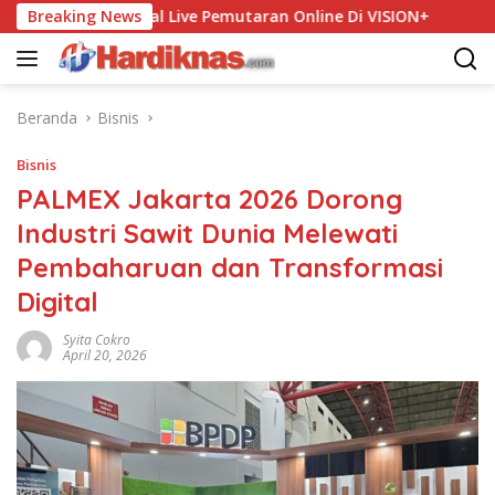
Langsung
hingga Final Live Pemutaran Online Di VISION+
Breaking News
Gelar M
ke
konten
Beranda
Bisnis
Bisnis
PALMEX Jakarta 2026 Dorong
Industri Sawit Dunia Melewati
Pembaharuan dan Transformasi
Digital
Syita Cokro
April 20, 2026