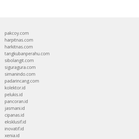
pakcoy.com
harpitnas.com
harkitnas.com
tangkubanperahu.com
sibolangit.com
siguragura.com
simanindo.com
padarincang.com
kolektor.id
pelukis.id
pancoran.id
jasmani.id
cipanas.id
eksklusif.id
inovatif.id
xenia.id