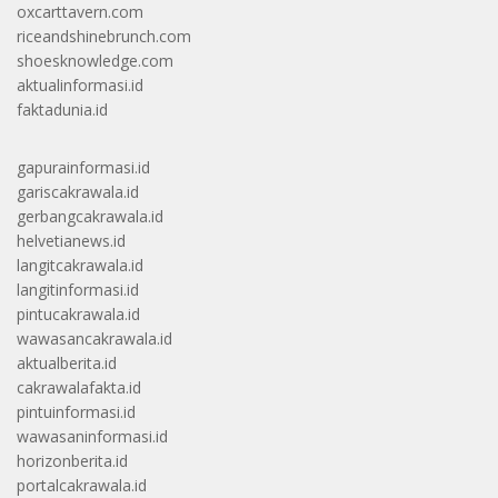
oxcarttavern.com
riceandshinebrunch.com
shoesknowledge.com
aktualinformasi.id
faktadunia.id
gapurainformasi.id
gariscakrawala.id
gerbangcakrawala.id
helvetianews.id
langitcakrawala.id
langitinformasi.id
pintucakrawala.id
wawasancakrawala.id
aktualberita.id
cakrawalafakta.id
pintuinformasi.id
wawasaninformasi.id
horizonberita.id
portalcakrawala.id