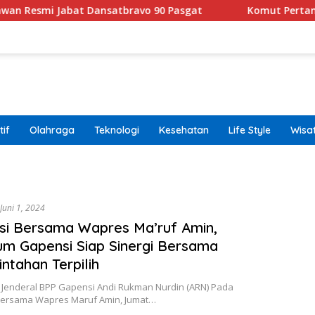
smi Jabat Dansatbravo 90 Pasgat
Komut Pertamina Te
if
Olahraga
Teknologi
Kesehatan
Life Style
Wisa
band
Juni 1, 2024
si Bersama Wapres Ma’ruf Amin,
m Gapensi Siap Sinergi Bersama
ntahan Terpilih
s Jenderal BPP Gapensi Andi Rukman Nurdin (ARN) Pada
Bersama Wapres Maruf Amin, Jumat…