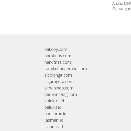
Analis MN
Gabungan 
pakcoy.com
harpitnas.com
harkitnas.com
tangkubanperahu.com
sibolangit.com
siguragura.com
simanindo.com
padarincang.com
kolektor.id
pelukis.id
pancoran.id
jasmani.id
cipanas.id