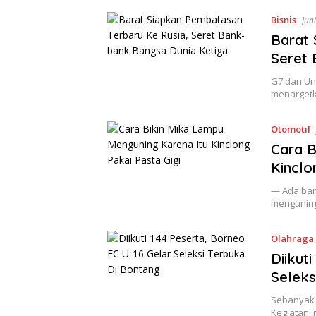
Bisnis
Jun
Barat 
Seret 
G7 dan Un
menargetk
Otomotif
Cara B
Kinclo
— Ada ban
menguning
Olahraga
Diikut
Seleks
Sebanyak 1
Kegiatan i