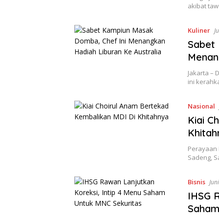
akibat taw
Kuliner
J
Sabet 
Menang
Jakarta – 
ini kerah
Nasional
Kiai C
Khitah
Perayaan 
Sadeng, S
Bisnis
Jun
IHSG R
Saham