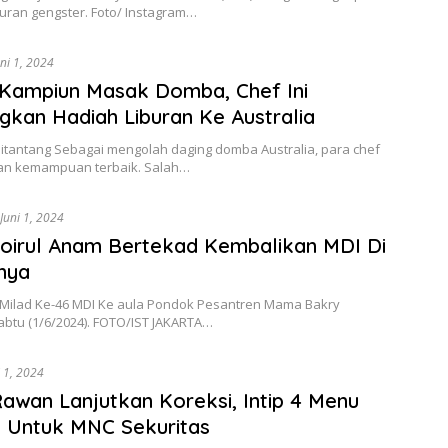
uran gengster. Foto/ Instagram…
uni 1, 2024
Kampiun Masak Domba, Chef Ini
kan Hadiah Liburan Ke Australia
Ditantang Sebagai mengolah daging domba Australia, para chef
kan kemampuan terbaik. Salah…
Juni 1, 2024
hoirul Anam Bertekad Kembalikan MDI Di
nya
Milad Ke-46 MDI Ke aula Pondok Pesantren Mama Bakry
abtu (1/6/2024). FOTO/IST JAKARTA…
i 1, 2024
awan Lanjutkan Koreksi, Intip 4 Menu
 Untuk MNC Sekuritas