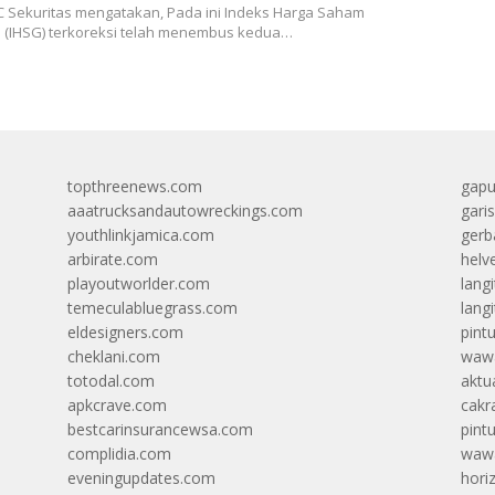
C Sekuritas mengatakan, Pada ini Indeks Harga Saham
(IHSG) terkoreksi telah menembus kedua…
topthreenews.com
gapu
aaatrucksandautowreckings.com
gari
youthlinkjamica.com
gerb
arbirate.com
helv
playoutworlder.com
lang
temeculabluegrass.com
langi
eldesigners.com
pint
cheklani.com
wawa
totodal.com
aktua
apkcrave.com
cakr
bestcarinsurancewsa.com
pint
complidia.com
wawa
eveningupdates.com
hori