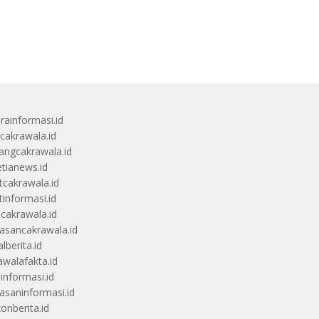
rainformasi.id
scakrawala.id
angcakrawala.id
etianews.id
itcakrawala.id
tinformasi.id
ucakrawala.id
sancakrawala.id
lberita.id
awalafakta.id
uinformasi.id
saninformasi.id
zonberita.id