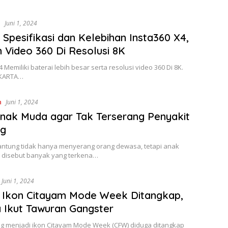
i
Juni 1, 2024
 Spesifikasi dan Kelebihan Insta360 X4,
Video 360 Di Resolusi 8K
4 Memiliki baterai lebih besar serta resolusi video 360 Di 8K.
JAKARTA…
n
Juni 1, 2024
nak Muda agar Tak Terserang Penyakit
ng
jantung tidak hanya menyerang orang dewasa, tetapi anak
 disebut banyak yang terkena…
Juni 1, 2024
 Ikon Citayam Mode Week Ditangkap,
 Ikut Tawuran Gangster
g menjadi ikon Citayam Mode Week (CFW) diduga ditangkap