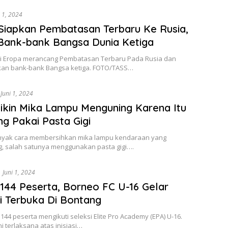
i 1, 2024
Siapkan Pembatasan Terbaru Ke Rusia,
Bank-bank Bangsa Dunia Ketiga
i Eropa merancang Pembatasan Terbaru Pada Rusia dan
an bank-bank Bangsa ketiga. FOTO/TASS…
Juni 1, 2024
ikin Mika Lampu Menguning Karena Itu
ng Pakai Pasta Gigi
yak cara membersihkan mika lampu kendaraan yang
, salah satunya menggunakan pasta gigi….
Juni 1, 2024
i 144 Peserta, Borneo FC U-16 Gelar
i Terbuka Di Bontang
44 peserta mengikuti seleksi Elite Pro Academy (EPA) U-16.
ni terlaksana atas inisiasi…