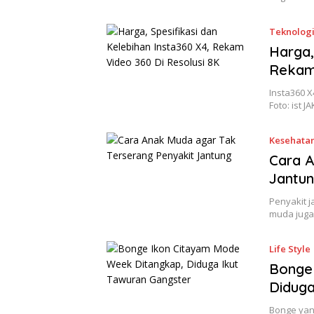
Teknolog
Harga,
Rekam 
Insta360 X
Foto: ist 
Kesehata
Cara A
Jantu
Penyakit 
muda juga
Life Style
Bonge
Diduga
Bonge yan