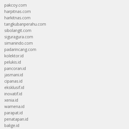
pakcoy.com
harpitnas.com
harkitnas.com
tangkubanperahu.com
sibolangit.com
siguragura.com
simanindo.com
padarincang.com
kolektor.id
pelukis.id
pancoran.id
jasmani.id
cipanas.id
eksklusif.id
inovatif.id
xenia.id
wamena.id
parapat.id
penatapan.id
balige.id