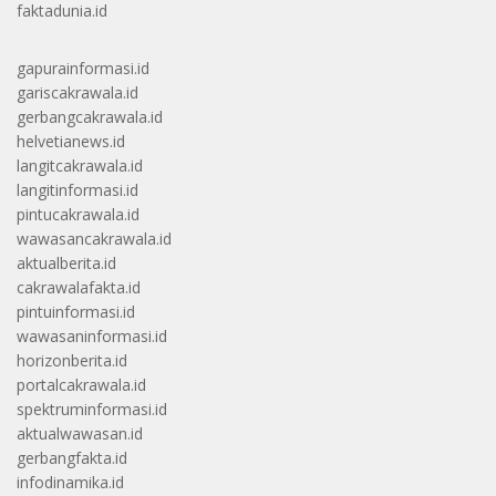
faktadunia.id
gapurainformasi.id
gariscakrawala.id
gerbangcakrawala.id
helvetianews.id
langitcakrawala.id
langitinformasi.id
pintucakrawala.id
wawasancakrawala.id
aktualberita.id
cakrawalafakta.id
pintuinformasi.id
wawasaninformasi.id
horizonberita.id
portalcakrawala.id
spektruminformasi.id
aktualwawasan.id
gerbangfakta.id
infodinamika.id