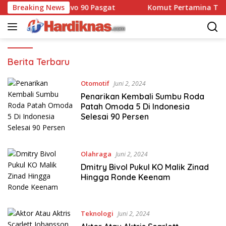
Langsung
 Jabat Dansatbravo 90 Pasgat
Breaking News
Komut Pertamina Tegas
ke
konten
Hardiknas
Berita Terbaru
Otomotif
Juni 2, 2024
Penarikan Kembali Sumbu Roda
Patah Omoda 5 Di Indonesia
Selesai 90 Persen
Olahraga
Juni 2, 2024
Dmitry Bivol Pukul KO Malik Zinad
Hingga Ronde Keenam
Teknologi
Juni 2, 2024