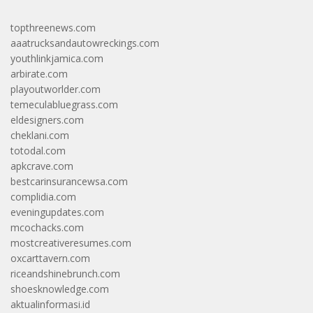
topthreenews.com
aaatrucksandautowreckings.com
youthlinkjamica.com
arbirate.com
playoutworlder.com
temeculabluegrass.com
eldesigners.com
cheklani.com
totodal.com
apkcrave.com
bestcarinsurancewsa.com
complidia.com
eveningupdates.com
mcochacks.com
mostcreativeresumes.com
oxcarttavern.com
riceandshinebrunch.com
shoesknowledge.com
aktualinformasi.id