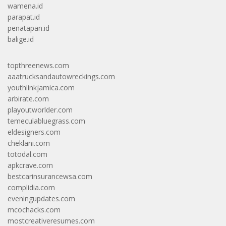
wamena.id
parapat.id
penatapan.id
balige.id
topthreenews.com
aaatrucksandautowreckings.com
youthlinkjamica.com
arbirate.com
playoutworlder.com
temeculabluegrass.com
eldesigners.com
cheklani.com
totodal.com
apkcrave.com
bestcarinsurancewsa.com
complidia.com
eveningupdates.com
mcochacks.com
mostcreativeresumes.com