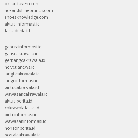
oxcarttavern.com
riceandshinebrunch.com
shoesknowledge.com
aktualinformasi.id
faktadunia.id
gapurainformasi.id
gariscakrawala.id
gerbangcakrawala.id
helvetianews.id
langitcakrawala.id
langitinformasi.id
pintucakrawala.id
wawasancakrawala.id
aktualberita.id
cakrawalafakta.id
pintuinformasi.id
wawasaninformasi.id
horizonberita.id
portalcakrawala.id