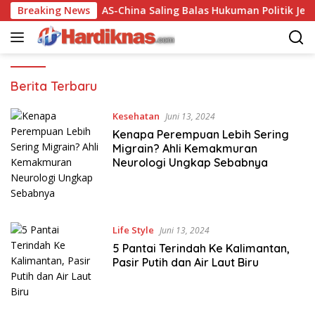
Langsung
li 2026
Breaking News
AS-China Saling Balas Hukuman Politik Jelang 
ke
konten
Hardiknas
Berita Terbaru
Kesehatan
Juni 13, 2024
Kenapa Perempuan Lebih Sering
Migrain? Ahli Kemakmuran
Neurologi Ungkap Sebabnya
Life Style
Juni 13, 2024
5 Pantai Terindah Ke Kalimantan,
Pasir Putih dan Air Laut Biru