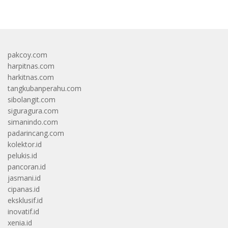
pakcoy.com
harpitnas.com
harkitnas.com
tangkubanperahu.com
sibolangit.com
siguragura.com
simanindo.com
padarincang.com
kolektor.id
pelukis.id
pancoran.id
jasmani.id
cipanas.id
eksklusif.id
inovatif.id
xenia.id