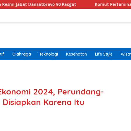
ansatbravo 90 Pasgat
Komut Pertamina Tegaskan Tak 
if
Olahraga
Teknologi
Kesehatan
Life Style
Wisa
band
konomi 2024, Perundang-
 Disiapkan Karena Itu