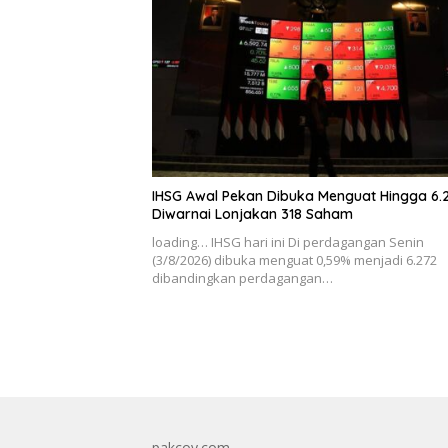
IHSG Awal Pekan Dibuka Menguat Hingga 6.
Diwarnai Lonjakan 318 Saham
loading… IHSG hari ini Di perdagangan Senin
(3/8/2026) dibuka menguat 0,59% menjadi 6.272
dibandingkan perdagangan…
pakcoy.com