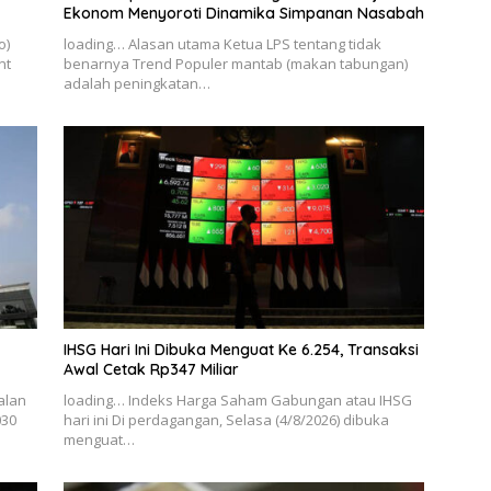
Ekonom Menyoroti Dinamika Simpanan Nasabah
o)
loading… Alasan utama Ketua LPS tentang tidak
nt
benarnya Trend Populer mantab (makan tabungan)
adalah peningkatan…
IHSG Hari Ini Dibuka Menguat Ke 6.254, Transaksi
Awal Cetak Rp347 Miliar
alan
loading… Indeks Harga Saham Gabungan atau IHSG
030
hari ini Di perdagangan, Selasa (4/8/2026) dibuka
menguat…