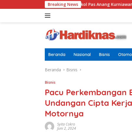
Langsung
ria Dewasa
Letkol Pas Anang Kurniawan Resmi Jabat D
Breaking News
ke
konten
Beranda
Nasional
Bisnis
Otomot
Beranda
Bisnis
Bisnis
Pacu Perkembangan E
Undangan Cipta Kerja
Motornya
Syita Cokro
Juni 2, 2024