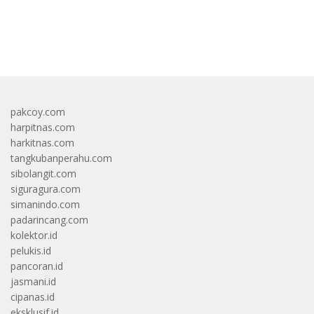
bandar besar starlight princess1000 bagi bonus
pakcoy.com
harpitnas.com
harkitnas.com
tangkubanperahu.com
sibolangit.com
siguragura.com
simanindo.com
padarincang.com
kolektor.id
pelukis.id
pancoran.id
jasmani.id
cipanas.id
eksklusif.id