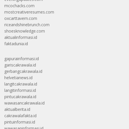
mcochacks.com
mostcreativeresumes.com
oxcarttavern.com
riceandshinebrunch.com
shoesknowledge.com
aktualinformasi.id
faktadunia.id
gapurainformasi.id
gariscakrawala.id
gerbangcakrawala.id
helvetianews.id
langitcakrawala.id
langitinformasi.id
pintucakrawala.id
wawasancakrawala.id
aktualberita.id
cakrawalafakta.id
pintuinformasi.id
wawasaninformasi.id