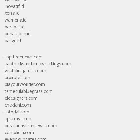
inovatif.id
xenia.id
wamena.id
parapat.id
penatapan.id
balige.id
topthreenews.com
aaatrucksandautowreckings.com
youthlinkjamica.com
arbirate.com
playoutworlder.com
temeculabluegrass.com
eldesigners.com
cheklani.com
totodal.com
apkcrave.com
bestcarinsurancewsa.com
complidia.com
eveningupdates.com