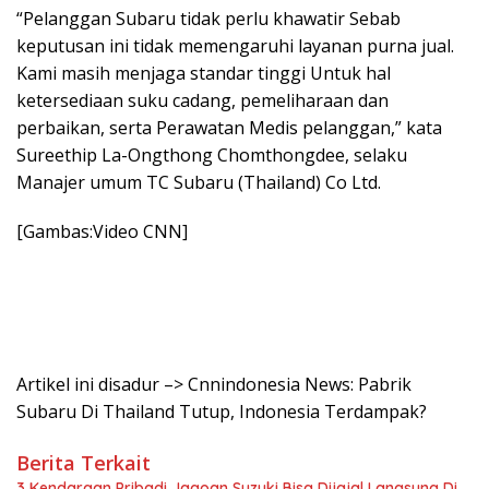
“Pelanggan Subaru tidak perlu khawatir Sebab
keputusan ini tidak memengaruhi layanan purna jual.
Kami masih menjaga standar tinggi Untuk hal
ketersediaan suku cadang, pemeliharaan dan
perbaikan, serta Perawatan Medis pelanggan,” kata
Sureethip La-Ongthong Chomthongdee, selaku
Manajer umum TC Subaru (Thailand) Co Ltd.
[Gambas:Video CNN]
Artikel ini disadur –> Cnnindonesia News: Pabrik
Subaru Di Thailand Tutup, Indonesia Terdampak?
Berita Terkait
3 Kendaraan Pribadi Jagoan Suzuki Bisa Dijajal Langsung Di