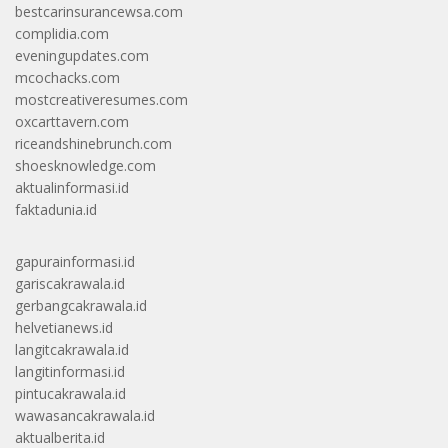
bestcarinsurancewsa.com
complidia.com
eveningupdates.com
mcochacks.com
mostcreativeresumes.com
oxcarttavern.com
riceandshinebrunch.com
shoesknowledge.com
aktualinformasi.id
faktadunia.id
gapurainformasi.id
gariscakrawala.id
gerbangcakrawala.id
helvetianews.id
langitcakrawala.id
langitinformasi.id
pintucakrawala.id
wawasancakrawala.id
aktualberita.id