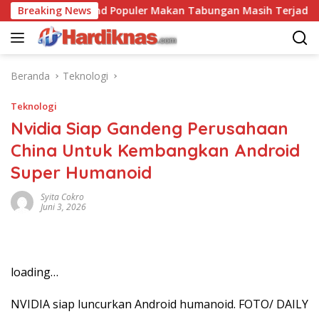
Langsung
Breaking News
Trend Populer Makan Tabungan Masih Terjadi? Ekon
ke
konten
Beranda
Teknologi
Teknologi
Nvidia Siap Gandeng Perusahaan
China Untuk Kembangkan Android
Super Humanoid
Syita Cokro
Juni 3, 2026
loading…
NVIDIA siap luncurkan Android humanoid. FOTO/ DAILY