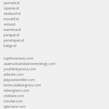
jasmani.id
cipanas.id
eksklusif.id
inovatif.id
xenia.id
wamena.id
parapat.id
penatapan.id
balige.id
topthreenews.com
aaatrucksandautowreckings.com
youthlinkjamica.com
arbirate.com
playoutworlder.com
temeculabluegrass.com
eldesigners.com
cheklani.com
totodal.com
apkcrave.com