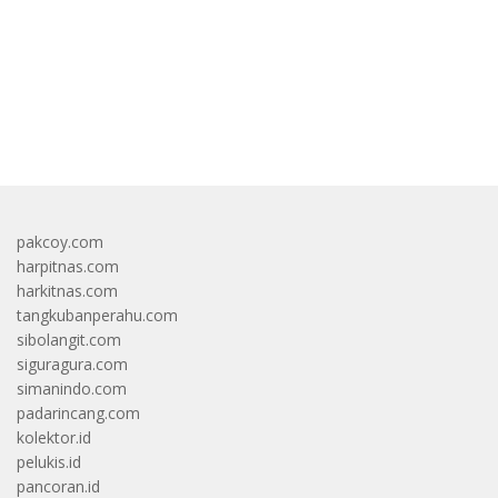
bandar besar starlight princess1000 bagi bonus
pakcoy.com
harpitnas.com
harkitnas.com
tangkubanperahu.com
sibolangit.com
siguragura.com
simanindo.com
padarincang.com
kolektor.id
pelukis.id
pancoran.id