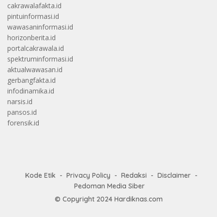
cakrawalafakta.id
pintuinformasi.id
wawasaninformasi.id
horizonberita.id
portalcakrawala.id
spektruminformasi.id
aktualwawasan.id
gerbangfakta.id
infodinamika.id
narsis.id
pansos.id
forensik.id
Kode Etik
Privacy Policy
Redaksi
Disclaimer
Pedoman Media Siber
© Copyright 2024
Hardiknas.com