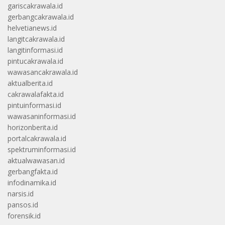
gariscakrawala.id
gerbangcakrawala.id
helvetianews.id
langitcakrawala.id
langitinformasi.id
pintucakrawala.id
wawasancakrawala.id
aktualberita.id
cakrawalafakta.id
pintuinformasi.id
wawasaninformasi.id
horizonberita.id
portalcakrawala.id
spektruminformasi.id
aktualwawasan.id
gerbangfakta.id
infodinamika.id
narsis.id
pansos.id
forensik.id