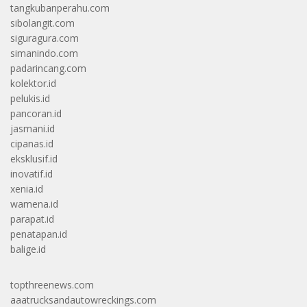
tangkubanperahu.com
sibolangit.com
siguragura.com
simanindo.com
padarincang.com
kolektor.id
pelukis.id
pancoran.id
jasmani.id
cipanas.id
eksklusif.id
inovatif.id
xenia.id
wamena.id
parapat.id
penatapan.id
balige.id
topthreenews.com
aaatrucksandautowreckings.com