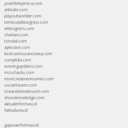
youthlinkjamica.com
arbirate.com
playoutworlder.com
temeculabluegrass.com
eldesigners.com
cheklani.com
totodal.com
apkcrave.com
bestcarinsurancewsa.com
complidia.com
eveningupdates.com
mcochacks.com
mostcreativeresumes.com
oxcarttavern.com
riceandshinebrunch.com
shoesknowledge.com
aktualinformasi.id
faktadunia.id
gapurainformasi.id