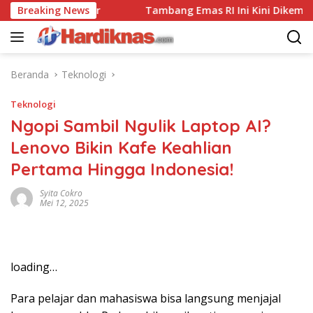
Langsung
 Di Tanah Air
Breaking News
Tambang Emas RI Ini Kini Dikemudikan 
ke
konten
Beranda
Teknologi
Teknologi
Ngopi Sambil Ngulik Laptop AI?
Lenovo Bikin Kafe Keahlian
Pertama Hingga Indonesia!
Syita Cokro
Mei 12, 2025
loading…
Para pelajar dan mahasiswa bisa langsung menjajal