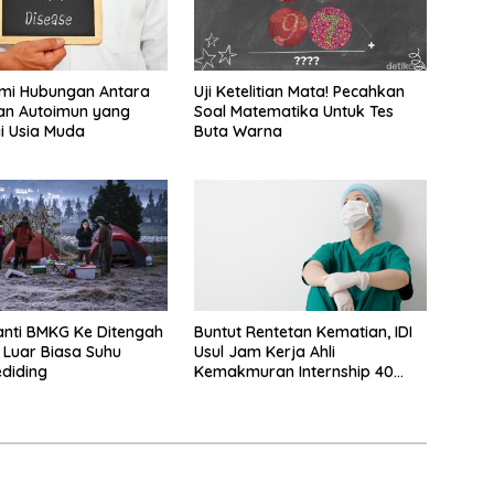
i Hubungan Antara
Uji Ketelitian Mata! Pecahkan
an Autoimun yang
Soal Matematika Untuk Tes
i Usia Muda
Buta Warna
nti BMKG Ke Ditengah
Buntut Rentetan Kematian, IDI
 Luar Biasa Suhu
Usul Jam Kerja Ahli
ediding
Kemakmuran Internship 40
Jam Per Minggu