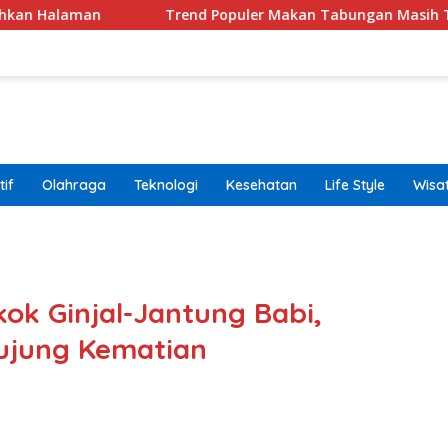
Trend Populer Makan Tabungan Masih Terjadi? Ekonom
if
Olahraga
Teknologi
Kesehatan
Life Style
Wisa
band
ok Ginjal-Jantung Babi,
ujung Kematian