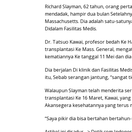
Richard Slayman, 62 tahun, orang pert
mendadak, hampir dua bulan Setelahny
Massachusetts. Dia adalah satu-satuny
Didalam Fasilitas Medis.
Dr. Tatsuo Kawai, profesor bedah Ke H
transplantasi Ke Mass. General, menga
kematiannya Ke tanggal 11 Mei dan dia 
Dia berjalan Di klinik dan Fasilitas Med
itu, Sebab serangan jantung, “sangat ti
Walaupun Slayman telah menderita se
transplantasi Ke 16 Maret, Kawai, yan
Akansegera kesehatannya yang terus 
“Saya pikir dia bisa bertahan bertahun-
Artikel ini disadur –> Detik.com Indon