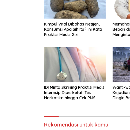
Kimpul Viral Dibahas Netijen,
Memaham
Konsumsi Apa Sih Itu? Ini Kata
Beban d
Praktisi Medis Gizi
Menginta
IDI Minta Skrining Praktisi Medis
Wanti-wa
Internsip Diperketat, Tes
Kejadian
Narkotika hingga Cek PMS
Dingin B
Rekomendasi untuk kamu