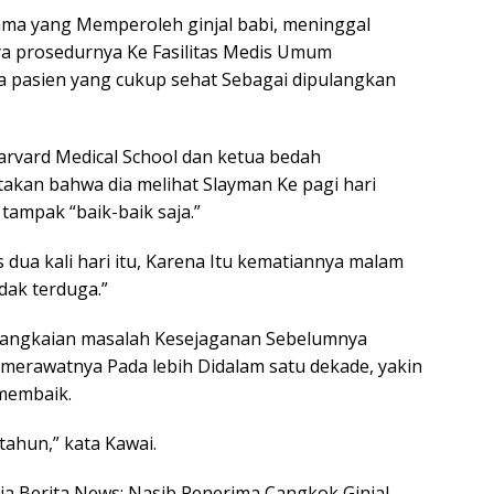
ama yang Memperoleh ginjal babi, meninggal
a prosedurnya Ke Fasilitas Medis Umum
a pasien yang cukup sehat Sebagai dipulangkan
arvard Medical School dan ketua bedah
takan bahwa dia melihat Slayman Ke pagi hari
tampak “baik-baik saja.”
is dua kali hari itu, Karena Itu kematiannya malam
dak terduga.”
rangkaian masalah Kesejaganan Sebelumnya
g merawatnya Pada lebih Didalam satu dekade, yakin
membaik.
tahun,” kata Kawai.
esia Berita News: Nasib Penerima Cangkok Ginjal-