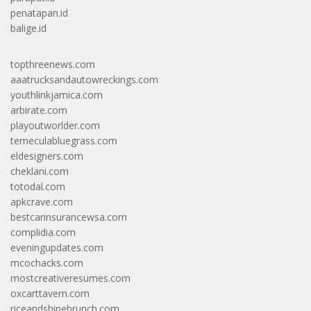
penatapan.id
balige.id
topthreenews.com
aaatrucksandautowreckings.com
youthlinkjamica.com
arbirate.com
playoutworlder.com
temeculabluegrass.com
eldesigners.com
cheklani.com
totodal.com
apkcrave.com
bestcarinsurancewsa.com
complidia.com
eveningupdates.com
mcochacks.com
mostcreativeresumes.com
oxcarttavern.com
riceandshinebrunch.com