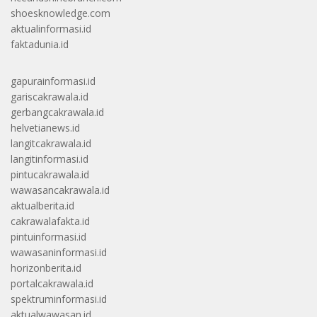
shoesknowledge.com
aktualinformasi.id
faktadunia.id
gapurainformasi.id
gariscakrawala.id
gerbangcakrawala.id
helvetianews.id
langitcakrawala.id
langitinformasi.id
pintucakrawala.id
wawasancakrawala.id
aktualberita.id
cakrawalafakta.id
pintuinformasi.id
wawasaninformasi.id
horizonberita.id
portalcakrawala.id
spektruminformasi.id
aktualwawasan.id