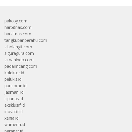
pakcoy.com
harpitnas.com
harkitnas.com
tangkubanperahu.com
sibolangit.com
siguragura.com
simanindo.com
padarincang.com
kolektor.id
pelukis.id
pancoran.id
jasmani.id
cipanas.id
eksklusif.id
inovatif.id
xenia.id
wamena.id
parapat.id