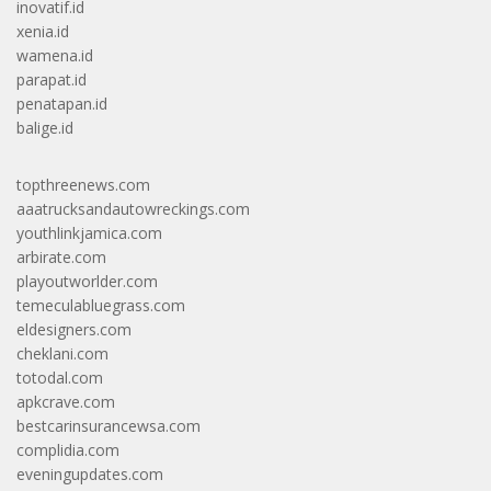
inovatif.id
xenia.id
wamena.id
parapat.id
penatapan.id
balige.id
topthreenews.com
aaatrucksandautowreckings.com
youthlinkjamica.com
arbirate.com
playoutworlder.com
temeculabluegrass.com
eldesigners.com
cheklani.com
totodal.com
apkcrave.com
bestcarinsurancewsa.com
complidia.com
eveningupdates.com