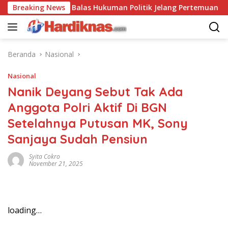
Langsung
-China Saling Balas Hukuman Politik Jelang Pertemuan Trump d
Breaking News
ke
konten
Beranda
Nasional
Nasional
Nanik Deyang Sebut Tak Ada
Anggota Polri Aktif Di BGN
Setelahnya Putusan MK, Sony
Sanjaya Sudah Pensiun
Syita Cokro
November 21, 2025
loading…