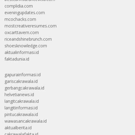
complidia.com
eveningupdates.com
mcochacks.com
mostcreativeresumes.com
oxcarttavern.com
riceandshinebrunch.com
shoesknowledge.com
aktualinformasi.id
faktadunia.id
gapurainformasi.id
gariscakrawala.id
gerbangcakrawala.id
helvetianews.id
langitcakrawala.id
langitinformasi.id
pintucakrawala.id
wawasancakrawala.id
aktualberita.id
cakrawalafakta.id