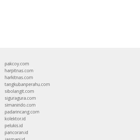
bandar besar starlight princess1000 bagi bonus
pakcoy.com
harpitnas.com
harkitnas.com
tangkubanperahu.com
sibolangit.com
siguragura.com
simanindo.com
padarincang.com
kolektor.id
pelukis.id
pancoran.id
jasmani.id