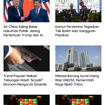
AS-China Saling Balas
Komut Pertamina Tegaskan
Hukuman Politik Jelang
Tak Boleh Ada Gangguan
Pertemuan Trump dan Xi
Pasokan
Jinping
Trend Populer Makan
Milenial Borong Surat Utang
Tabungan Masih Terjadi?
Ritel ORI030, Pemerintah
Ekonom Menyoroti Dinamika
Raup Rp40 Triliun
Simpanan Nasabah