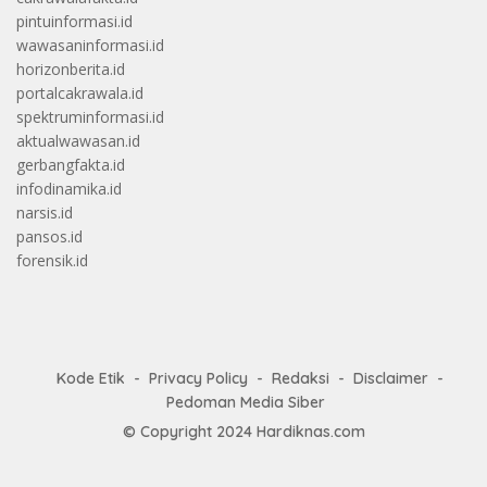
pintuinformasi.id
wawasaninformasi.id
horizonberita.id
portalcakrawala.id
spektruminformasi.id
aktualwawasan.id
gerbangfakta.id
infodinamika.id
narsis.id
pansos.id
forensik.id
Kode Etik
Privacy Policy
Redaksi
Disclaimer
Pedoman Media Siber
© Copyright 2024
Hardiknas.com