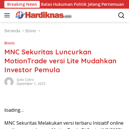
Langsung
S-China Saling Balas Hukuman Politik Jelang Pertemuan Trump 
Breaking News
ke
konten
Beranda
Bisnis
Bisnis
MNC Sekuritas Luncurkan
MotionTrade versi Lite Mudahkan
Investor Pemula
Syita Cokro
September 1, 2025
loading…
MNC Sekuritas Melakukan versi terbaru Inisiatif online