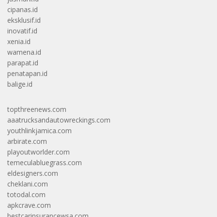
cipanas.id
eksklusif.id
inovatif.id
xenia.id
wamena.id
parapat.id
penatapan.id
balige.id
topthreenews.com
aaatrucksandautowreckings.com
youthlinkjamica.com
arbirate.com
playoutworlder.com
temeculabluegrass.com
eldesigners.com
cheklani.com
totodal.com
apkcrave.com
bestcarinsurancewsa.com