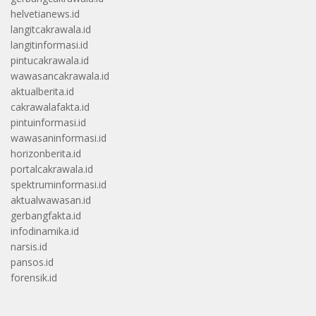
helvetianews.id
langitcakrawala.id
langitinformasi.id
pintucakrawala.id
wawasancakrawala.id
aktualberita.id
cakrawalafakta.id
pintuinformasi.id
wawasaninformasi.id
horizonberita.id
portalcakrawala.id
spektruminformasi.id
aktualwawasan.id
gerbangfakta.id
infodinamika.id
narsis.id
pansos.id
forensik.id