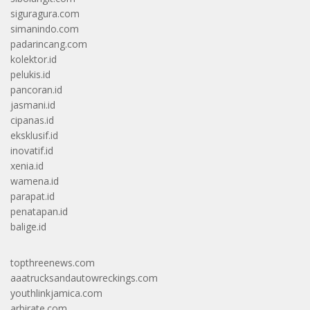
siguragura.com
simanindo.com
padarincang.com
kolektor.id
pelukis.id
pancoran.id
jasmani.id
cipanas.id
eksklusif.id
inovatif.id
xenia.id
wamena.id
parapat.id
penatapan.id
balige.id
topthreenews.com
aaatrucksandautowreckings.com
youthlinkjamica.com
arbirate.com