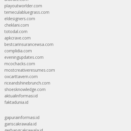
playoutworlder.com
temeculabluegrass.com
eldesigners.com
cheklani.com
totodal.com
apkcrave.com
bestcarinsurancewsa.com
complidia.com
eveningupdates.com
mcochacks.com
mostcreativeresumes.com
oxcarttavern.com
riceandshinebrunch.com
shoesknowledge.com
aktualinformasi.id
faktadunia.id
gapurainformasi.id
gariscakrawala.id
gerbangcakrawala.id