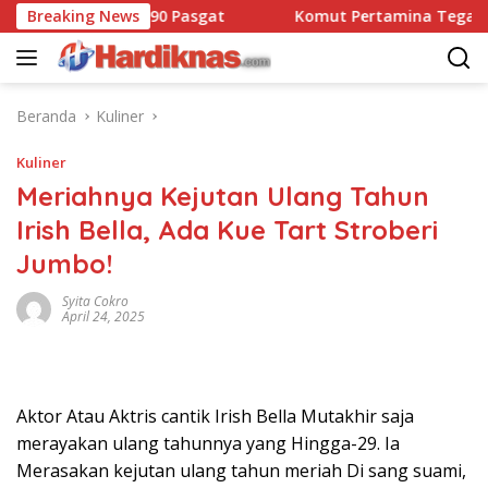
Langsung
t Dansatbravo 90 Pasgat
Breaking News
Komut Pertamina Tegaskan T
ke
konten
Beranda
Kuliner
Kuliner
Meriahnya Kejutan Ulang Tahun
Irish Bella, Ada Kue Tart Stroberi
Jumbo!
Syita Cokro
April 24, 2025
Aktor Atau Aktris cantik Irish Bella Mutakhir saja
merayakan ulang tahunnya yang Hingga-29. Ia
Merasakan kejutan ulang tahun meriah Di sang suami,