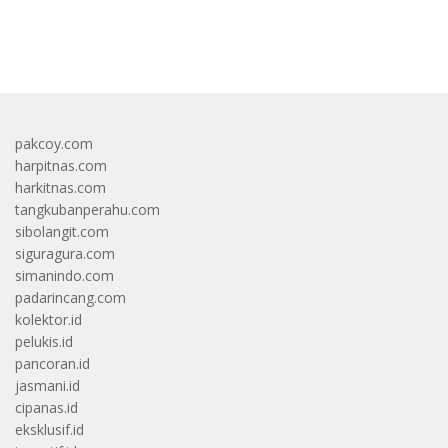
bandar besar starlight princess1000 bagi bonus
pakcoy.com
harpitnas.com
harkitnas.com
tangkubanperahu.com
sibolangit.com
siguragura.com
simanindo.com
padarincang.com
kolektor.id
pelukis.id
pancoran.id
jasmani.id
cipanas.id
eksklusif.id