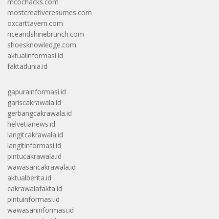
mcochacks.com
mostcreativeresumes.com
oxcarttavern.com
riceandshinebrunch.com
shoesknowledge.com
aktualinformasi.id
faktadunia.id
gapurainformasi.id
gariscakrawala.id
gerbangcakrawala.id
helvetianews.id
langitcakrawala.id
langitinformasi.id
pintucakrawala.id
wawasancakrawala.id
aktualberita.id
cakrawalafakta.id
pintuinformasi.id
wawasaninformasi.id