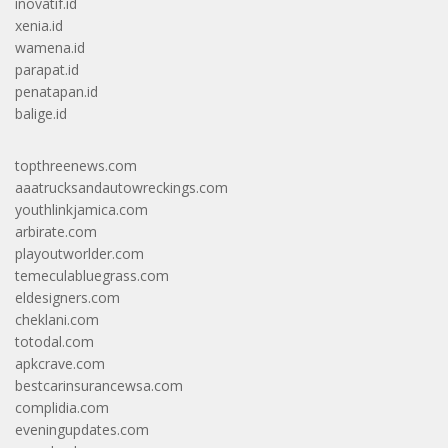
inovatif.id
xenia.id
wamena.id
parapat.id
penatapan.id
balige.id
topthreenews.com
aaatrucksandautowreckings.com
youthlinkjamica.com
arbirate.com
playoutworlder.com
temeculabluegrass.com
eldesigners.com
cheklani.com
totodal.com
apkcrave.com
bestcarinsurancewsa.com
complidia.com
eveningupdates.com