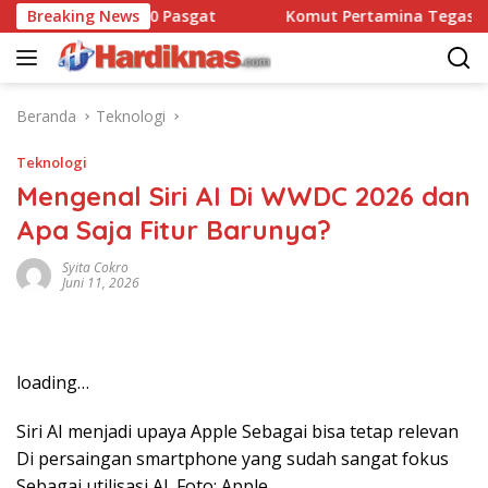
Langsung
Dansatbravo 90 Pasgat
Breaking News
Komut Pertamina Tegaskan Tak
ke
konten
Beranda
Teknologi
Teknologi
Mengenal Siri AI Di WWDC 2026 dan
Apa Saja Fitur Barunya?
Syita Cokro
Juni 11, 2026
loading…
Siri AI menjadi upaya Apple Sebagai bisa tetap relevan
Di persaingan smartphone yang sudah sangat fokus
Sebagai utilisasi AI. Foto: Apple