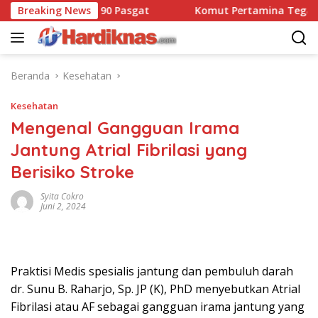
Langsung
t Dansatbravo 90 Pasgat
Breaking News
Komut Pertamina Tegaskan 
ke
konten
Beranda
Kesehatan
Kesehatan
Mengenal Gangguan Irama
Jantung Atrial Fibrilasi yang
Berisiko Stroke
Syita Cokro
Juni 2, 2024
Praktisi Medis spesialis jantung dan pembuluh darah
dr. Sunu B. Raharjo, Sp. JP (K), PhD menyebutkan Atrial
Fibrilasi atau AF sebagai gangguan irama jantung yang