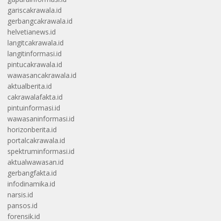
gariscakrawala.id
gerbangcakrawala.id
helvetianews.id
langitcakrawala.id
langitinformasi.id
pintucakrawala.id
wawasancakrawala.id
aktualberita.id
cakrawalafakta.id
pintuinformasi.id
wawasaninformasi.id
horizonberita.id
portalcakrawala.id
spektruminformasi.id
aktualwawasan.id
gerbangfakta.id
infodinamika.id
narsis.id
pansos.id
forensik.id