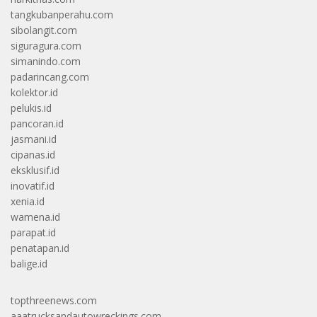
tangkubanperahu.com
sibolangit.com
siguragura.com
simanindo.com
padarincang.com
kolektor.id
pelukis.id
pancoran.id
jasmani.id
cipanas.id
eksklusif.id
inovatif.id
xenia.id
wamena.id
parapat.id
penatapan.id
balige.id
topthreenews.com
aaatrucksandautowreckings.com