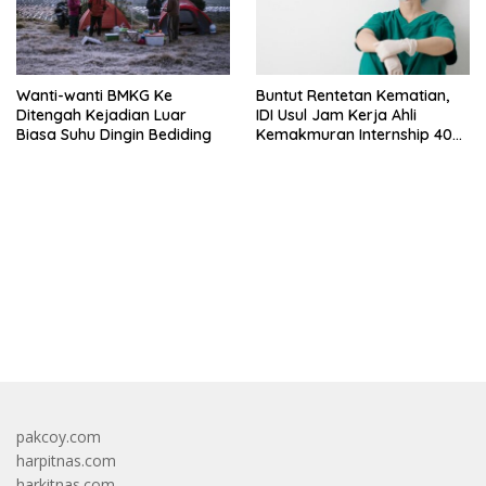
Wanti-wanti BMKG Ke
Buntut Rentetan Kematian,
Ditengah Kejadian Luar
IDI Usul Jam Kerja Ahli
Biasa Suhu Dingin Bediding
Kemakmuran Internship 40
Jam Per Minggu
bandar besar starlight princess1000 bagi bonus
pakcoy.com
harpitnas.com
harkitnas.com