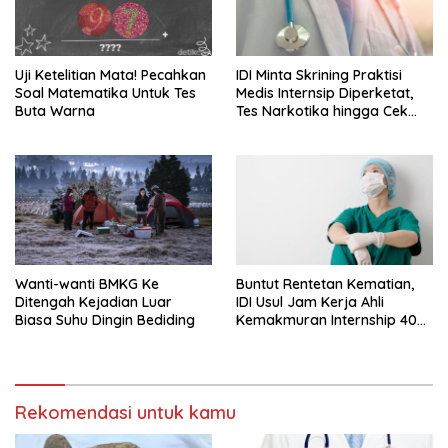
Uji Ketelitian Mata! Pecahkan
IDI Minta Skrining Praktisi
Soal Matematika Untuk Tes
Medis Internsip Diperketat,
Buta Warna
Tes Narkotika hingga Cek
PMS
Wanti-wanti BMKG Ke
Buntut Rentetan Kematian,
Ditengah Kejadian Luar
IDI Usul Jam Kerja Ahli
Biasa Suhu Dingin Bediding
Kemakmuran Internship 40
Jam Per Minggu
Rekomendasi untuk kamu