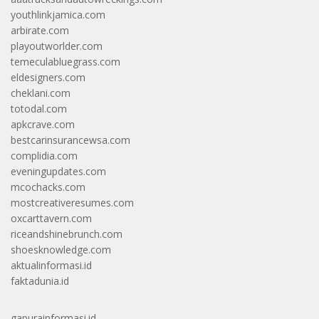
youthlinkjamica.com
arbirate.com
playoutworlder.com
temeculabluegrass.com
eldesigners.com
cheklani.com
totodal.com
apkcrave.com
bestcarinsurancewsa.com
complidia.com
eveningupdates.com
mcochacks.com
mostcreativeresumes.com
oxcarttavern.com
riceandshinebrunch.com
shoesknowledge.com
aktualinformasi.id
faktadunia.id
gapurainformasi.id