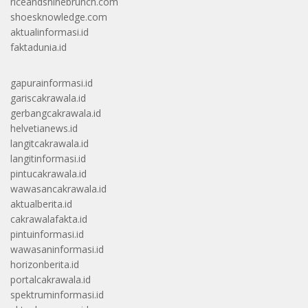
riceandshinebrunch.com
shoesknowledge.com
aktualinformasi.id
faktadunia.id
gapurainformasi.id
gariscakrawala.id
gerbangcakrawala.id
helvetianews.id
langitcakrawala.id
langitinformasi.id
pintucakrawala.id
wawasancakrawala.id
aktualberita.id
cakrawalafakta.id
pintuinformasi.id
wawasaninformasi.id
horizonberita.id
portalcakrawala.id
spektruminformasi.id