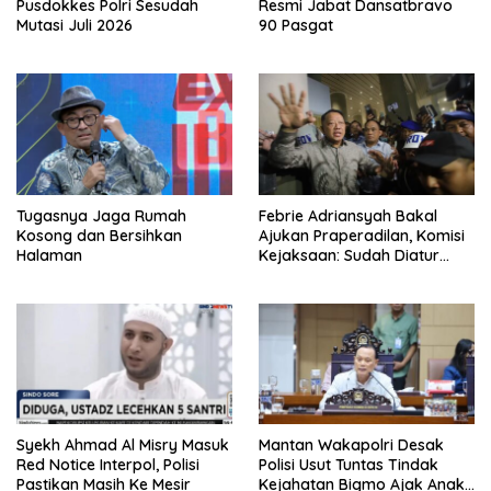
Pusdokkes Polri Sesudah
Resmi Jabat Dansatbravo
Mutasi Juli 2026
90 Pasgat
Tugasnya Jaga Rumah
Febrie Adriansyah Bakal
Kosong dan Bersihkan
Ajukan Praperadilan, Komisi
Halaman
Kejaksaan: Sudah Diatur
Hukum Kegiatan
Syekh Ahmad Al Misry Masuk
Mantan Wakapolri Desak
Red Notice Interpol, Polisi
Polisi Usut Tuntas Tindak
Pastikan Masih Ke Mesir
Kejahatan Bigmo Ajak Anak