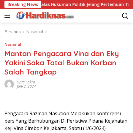
Langsung
ina Saling Balas Hukuman Politik Jelang Pertemuan Trump dan 
Breaking News
ke
konten
Beranda
Nasional
Nasional
Mantan Pengacara Vina dan Eky
Yakini Saka Tatal Bukan Korban
Salah Tangkap
Syita Cokro
Juni 2, 2024
Pengacara Razman Nasution Melakukan konferensi
pers Yang Berhubungan Di Peristiwa Pidana Kejahatan
Keji Vina Cirebon Ke Jakarta, Sabtu (1/6/2024).