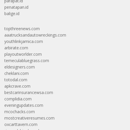
parapat.id
penatapan.id
balige.id
topthreenews.com
aaatrucksandautowreckings.com
youthlinkjamica.com
arbirate.com
playoutworlder.com
temeculabluegrass.com
eldesigners.com
cheklani.com
totodal.com
apkcrave.com
bestcarinsurancewsa.com
complidia.com
eveningupdates.com
mcochacks.com
mostcreativeresumes.com
oxcarttavern.com