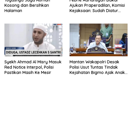
Tugasnya Jaga Rumah
Febrie Adriansyah Bakal
Kosong dan Bersihkan
Ajukan Praperadilan, Komisi
Halaman
Kejaksaan: Sudah Diatur
Hukum Kegiatan
Syekh Ahmad Al Misry Masuk
Mantan Wakapolri Desak
Red Notice Interpol, Polisi
Polisi Usut Tuntas Tindak
Pastikan Masih Ke Mesir
Kejahatan Bigmo Ajak Anak
Di Bawah Umur Promosikan
Vape
bandar besar starlight princess1000 bagi bonus