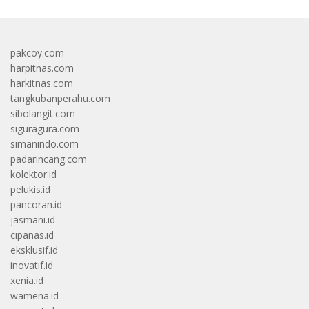
pakcoy.com
harpitnas.com
harkitnas.com
tangkubanperahu.com
sibolangit.com
siguragura.com
simanindo.com
padarincang.com
kolektor.id
pelukis.id
pancoran.id
jasmani.id
cipanas.id
eksklusif.id
inovatif.id
xenia.id
wamena.id