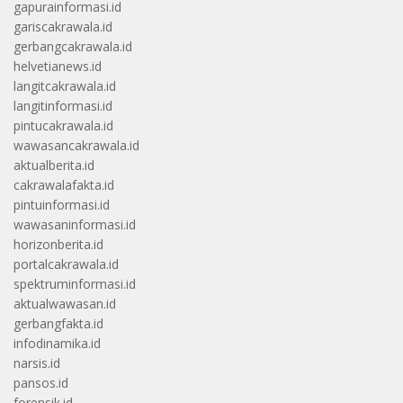
gapurainformasi.id
gariscakrawala.id
gerbangcakrawala.id
helvetianews.id
langitcakrawala.id
langitinformasi.id
pintucakrawala.id
wawasancakrawala.id
aktualberita.id
cakrawalafakta.id
pintuinformasi.id
wawasaninformasi.id
horizonberita.id
portalcakrawala.id
spektruminformasi.id
aktualwawasan.id
gerbangfakta.id
infodinamika.id
narsis.id
pansos.id
forensik.id