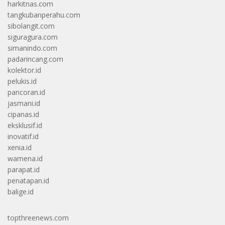
harkitnas.com
tangkubanperahu.com
sibolangit.com
siguragura.com
simanindo.com
padarincang.com
kolektor.id
pelukis.id
pancoran.id
jasmani.id
cipanas.id
eksklusif.id
inovatif.id
xenia.id
wamena.id
parapat.id
penatapan.id
balige.id
topthreenews.com