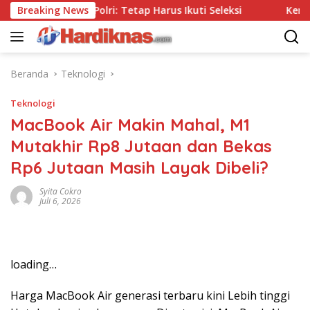
Langsung
anpa Tes, Polri: Tetap Harus Ikuti Seleksi
Breaking News
Kemenpar D
ke
konten
Beranda
Teknologi
Teknologi
MacBook Air Makin Mahal, M1
Mutakhir Rp8 Jutaan dan Bekas
Rp6 Jutaan Masih Layak Dibeli?
Syita Cokro
Juli 6, 2026
loading…
Harga MacBook Air generasi terbaru kini Lebih tinggi