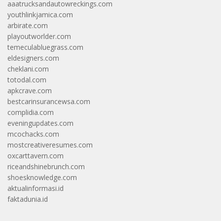
aaatrucksandautowreckings.com
youthlinkjamica.com
arbirate.com
playoutworlder.com
temeculabluegrass.com
eldesigners.com
cheklani.com
totodal.com
apkcrave.com
bestcarinsurancewsa.com
complidia.com
eveningupdates.com
mcochacks.com
mostcreativeresumes.com
oxcarttavern.com
riceandshinebrunch.com
shoesknowledge.com
aktualinformasi.id
faktadunia.id