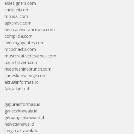
eldesigners.com
cheklani.com
totodal.com
apkcrave.com
bestcarinsurancewsa.com
complidia.com
eveningupdates.com
mcochacks.com
mostcreativeresumes.com
oxcarttavern.com
riceandshinebrunch.com
shoesknowledge.com
aktualinformasi.id
faktadunia.id
gapurainformasi.id
gariscakrawala.id
gerbangcakrawala.id
helvetianews.id
langitcakrawala.id