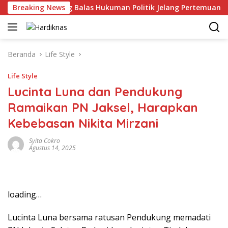
Langsung
-China Saling Balas Hukuman Politik Jelang Pertemuan Trump d
Breaking News
ke
konten
Beranda
Life Style
Life Style
Lucinta Luna dan Pendukung
Ramaikan PN Jaksel, Harapkan
Kebebasan Nikita Mirzani
Syita Cokro
Agustus 14, 2025
loading…
Lucinta Luna bersama ratusan Pendukung memadati