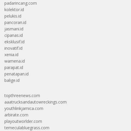
padarincang.com
kolektor.id
pelukis.id
pancoran.id
jasmani.id
cipanas.id
eksklusif.id
inovatif.id
xenia.id
wamena.id
parapat.id
penatapan.id
balige.id
topthreenews.com
aaatrucksandautowreckings.com
youthlinkjamica.com
arbirate.com
playoutworlder.com
temeculabluegrass.com