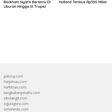
Beckham Nyaris Bertemu Di
Holland Tembus Rp350 Miliar
Liburan Hingga St Tropez
bandar besar starlight princess1000 bagi bonus
pakcoy.com
harpitnas.com
harkitnas.com
tangkubanperahu.com
sibolangit.com
siguragura.com
simanindo.com