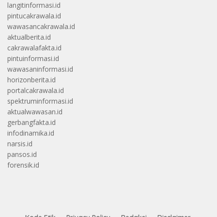
langitinformasi.id
pintucakrawala.id
wawasancakrawala.id
aktualberita.id
cakrawalafakta.id
pintuinformasi.id
wawasaninformasi.id
horizonberita.id
portalcakrawala.id
spektruminformasi.id
aktualwawasan.id
gerbangfakta.id
infodinamika.id
narsis.id
pansos.id
forensik.id