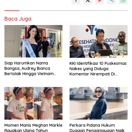
Baca Juga
Siap Harumkan Nama
KKI Identifikasi 10 Puskesmas
Bangsa, Audrey Bianca
Nakes yang Diduga
Bertolak Hingga Vietnam
Komentar Nirempati Di
Wakili Indonesia Di Miss
Pasien BPJS
World 2026
Momen Manis Meghan Markle
Perkara Pidana Hukum
Rayakan Ulang Tahun
Dugaan Penganiayaan Naik