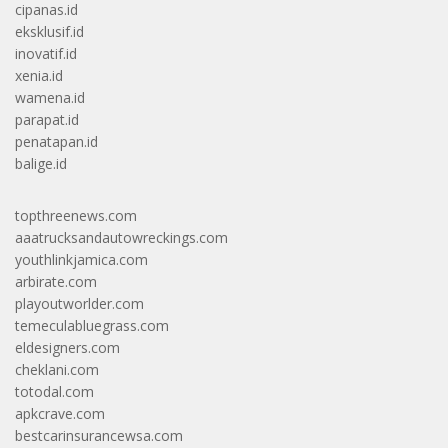
cipanas.id
eksklusif.id
inovatif.id
xenia.id
wamena.id
parapat.id
penatapan.id
balige.id
topthreenews.com
aaatrucksandautowreckings.com
youthlinkjamica.com
arbirate.com
playoutworlder.com
temeculabluegrass.com
eldesigners.com
cheklani.com
totodal.com
apkcrave.com
bestcarinsurancewsa.com