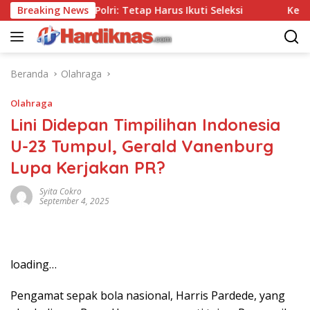
Langsung
anpa Tes, Polri: Tetap Harus Ikuti Seleksi
Breaking News
Kemenpar D
ke
konten
Beranda
Olahraga
Olahraga
Lini Didepan Timpilihan Indonesia
U-23 Tumpul, Gerald Vanenburg
Lupa Kerjakan PR?
Syita Cokro
September 4, 2025
loading…
Pengamat sepak bola nasional, Harris Pardede, yang