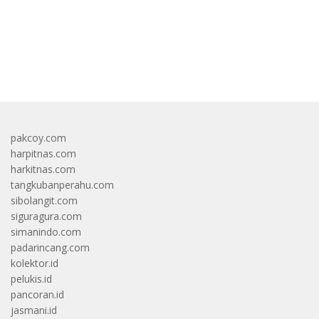
bandar besar starlight princess1000 bagi bonus
pakcoy.com
harpitnas.com
harkitnas.com
tangkubanperahu.com
sibolangit.com
siguragura.com
simanindo.com
padarincang.com
kolektor.id
pelukis.id
pancoran.id
jasmani.id