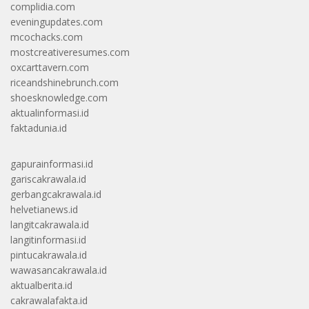
complidia.com
eveningupdates.com
mcochacks.com
mostcreativeresumes.com
oxcarttavern.com
riceandshinebrunch.com
shoesknowledge.com
aktualinformasi.id
faktadunia.id
gapurainformasi.id
gariscakrawala.id
gerbangcakrawala.id
helvetianews.id
langitcakrawala.id
langitinformasi.id
pintucakrawala.id
wawasancakrawala.id
aktualberita.id
cakrawalafakta.id