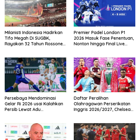
Milanisti Indonesia Hadirkan
Premier Padel London P1
Tifo Megah Di SUGBK,
2026 Masuk Fase Penentuan,
Rayakan 32 Tahun Rossoneri
Nonton hingga Final Live
Kembali Di Tanah Air
Pemutaran Online Di VISION+
Persebaya Mendominasi
Daftar Peralihan
Gelar Ri 2026 usai Kalahkan
Olahragawan Perserikatan
Persib Lewat Adu
Inggris 2026/2027, Chelsea
Pembatasan
Paling Boros!