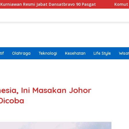
 Jabat Dansatbravo 90 Pasgat
Komut Pertamina Tegask
if
Olahraga
Teknologi
Kesehatan
Life Style
Wisa
band
esia, Ini Masakan Johor
Dicoba