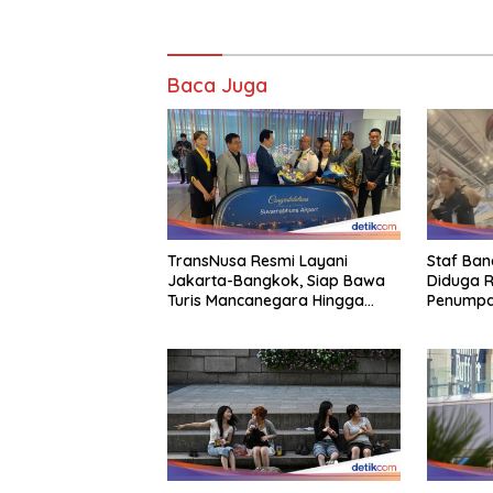
Baca Juga
TransNusa Resmi Layani
Staf Ba
Jakarta-Bangkok, Siap Bawa
Diduga R
Turis Mancanegara Hingga
Penumpan
Indonesia
Mata Sipi