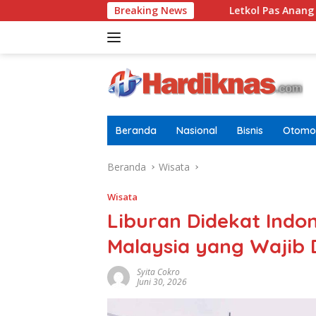
Langsung
ebagai Pria Dewasa
Breaking News
Letkol Pas Anang Kurniawan Resmi
ke
konten
Beranda
Nasional
Bisnis
Otomot
Beranda
Wisata
Wisata
Liburan Didekat Indon
Malaysia yang Wajib 
Syita Cokro
Juni 30, 2026