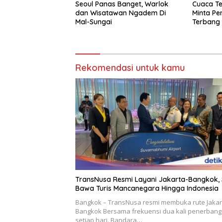
Seoul Panas Banget, Warlok
Cuaca Te
dan Wisatawan Ngadem Di
Minta P
Mal-Sungai
Terbang
Rekomendasi untuk kamu
TransNusa Resmi Layani Jakarta-Bangkok, 
Bawa Turis Mancanegara Hingga Indonesia
Bangkok – TransNusa resmi membuka rute Jakar
Bangkok Bersama frekuensi dua kali penerban
setiap hari. Bandara…