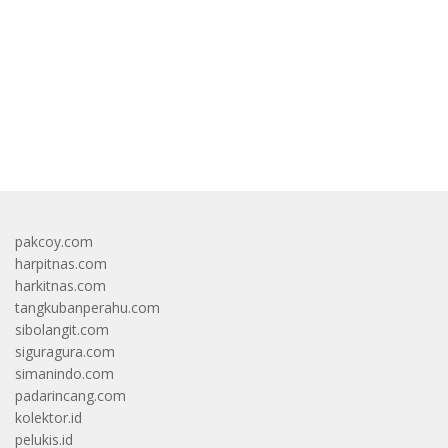
bandar besar starlight princess1000 bagi bonus
pakcoy.com
harpitnas.com
harkitnas.com
tangkubanperahu.com
sibolangit.com
siguragura.com
simanindo.com
padarincang.com
kolektor.id
pelukis.id