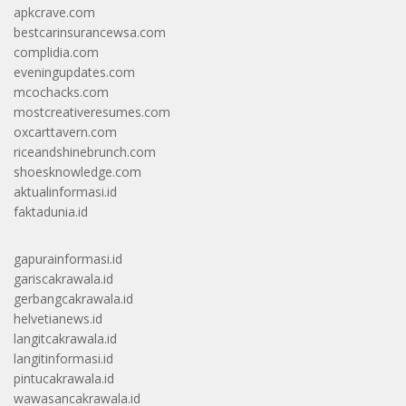
apkcrave.com
bestcarinsurancewsa.com
complidia.com
eveningupdates.com
mcochacks.com
mostcreativeresumes.com
oxcarttavern.com
riceandshinebrunch.com
shoesknowledge.com
aktualinformasi.id
faktadunia.id
gapurainformasi.id
gariscakrawala.id
gerbangcakrawala.id
helvetianews.id
langitcakrawala.id
langitinformasi.id
pintucakrawala.id
wawasancakrawala.id