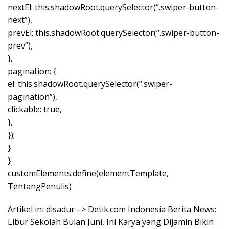
nextEl: this.shadowRoot.querySelector(“.swiper-button-
next”),
prevEl: this.shadowRoot.querySelector(“.swiper-button-
prev”),
},
pagination: {
el: this.shadowRoot.querySelector(“.swiper-
pagination”),
clickable: true,
},
});
}
}
customElements.define(elementTemplate,
TentangPenulis)
Artikel ini disadur –> Detik.com Indonesia Berita News:
Libur Sekolah Bulan Juni, Ini Karya yang Dijamin Bikin