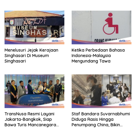
Mendarat Ke Soetta
Menelusuri Jejak Kerajaan
Ketika Perbedaan Bahasa
Singhasari Di Museum
Indonesia-Malaysia
Singhasari
Mengundang Tawa
TransNusa Resmi Layani
Staf Bandara Suvarnabhumi
Jakarta-Bangkok, Siap
Diduga Rasis Hingga
Bawa Turis Mancanegara
Penumpang China, Bikin
Hingga Indonesia
Gestur Mata Sipit