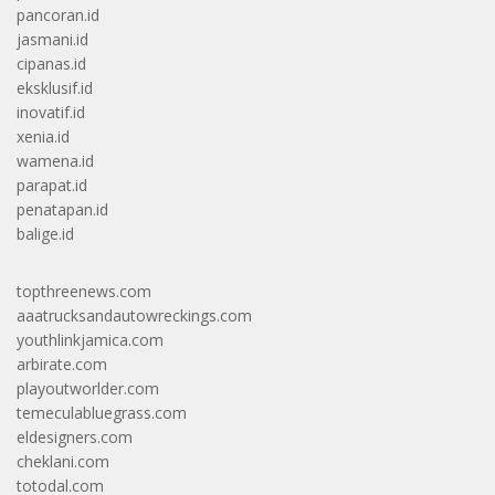
pancoran.id
jasmani.id
cipanas.id
eksklusif.id
inovatif.id
xenia.id
wamena.id
parapat.id
penatapan.id
balige.id
topthreenews.com
aaatrucksandautowreckings.com
youthlinkjamica.com
arbirate.com
playoutworlder.com
temeculabluegrass.com
eldesigners.com
cheklani.com
totodal.com