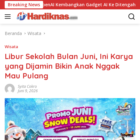
Langsung
Breaking News
OpenAI Kembangkan Gadget AI Ke Ditengah Gugatan 
ke
konten
Beranda
Wisata
Wisata
Libur Sekolah Bulan Juni, Ini Karya
yang Dijamin Bikin Anak Nggak
Mau Pulang
Syita Cokro
Juni 9, 2026