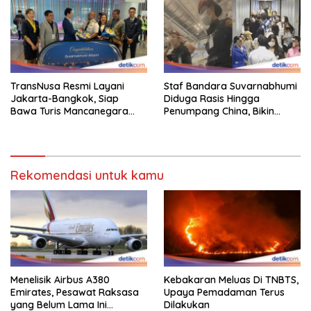
TransNusa Resmi Layani
Staf Bandara Suvarnabhumi
Jakarta-Bangkok, Siap
Diduga Rasis Hingga
Bawa Turis Mancanegara
Penumpang China, Bikin
Hingga Indonesia
Gestur Mata Sipit
Rekomendasi untuk kamu
Menelisik Airbus A380
Kebakaran Meluas Di TNBTS,
Emirates, Pesawat Raksasa
Upaya Pemadaman Terus
yang Belum Lama Ini
Dilakukan