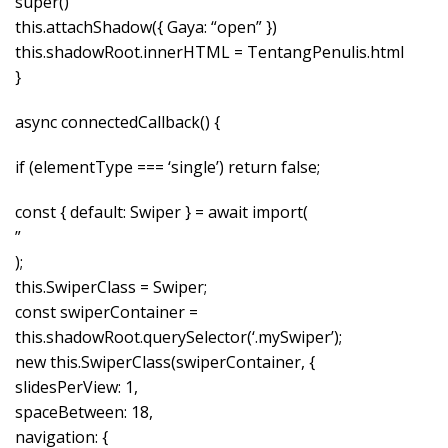
super()
this.attachShadow({ Gaya: “open” })
this.shadowRoot.innerHTML = TentangPenulis.html
}
async connectedCallback() {
if (elementType === ‘single’) return false;
const { default: Swiper } = await import(
”
);
this.SwiperClass = Swiper;
const swiperContainer =
this.shadowRoot.querySelector(‘.mySwiper’);
new this.SwiperClass(swiperContainer, {
slidesPerView: 1,
spaceBetween: 18,
navigation: {