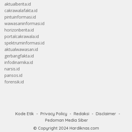
aktualberita.id
cakrawalafakta.id
pintuinformasi.id
wawasaninformasi.id
horizonberita.id
portalcakrawala.id
spektruminformasi.id
aktualwawasan.id
gerbangfakta.id
infodinamika.id
narsis.id
pansos.id
forensik.id
Kode Etik
Privacy Policy
Redaksi
Disclaimer
Pedoman Media Siber
© Copyright 2024
Hardiknas.com