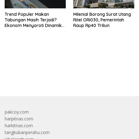
Trend Populer Makan
Milenial Borong Surat Utang
Tabungan Masih Terjadi?
Ritel ORI030, Pemerintah
Ekonom Menyoroti Dinamika
Raup Rp40 Triliun
Simpanan Nasabah
bandar besar starlight princess1000 bagi bonus
pakcoy.com
harpitnas.com
harkitnas.com
tangkubanperahu.com