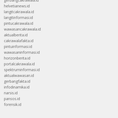
gerbangcakrawala.id
helvetianews.id
langitcakrawala.id
langitinformasi.id
pintucakrawala.id
wawasancakrawala.id
aktualberita.id
cakrawalafakta.id
pintuinformasi.id
wawasaninformasi.id
horizonberita.id
portalcakrawala.id
spektruminformasi.id
aktualwawasan.id
gerbangfakta.id
infodinamika.id
narsis.id
pansos.id
forensik.id