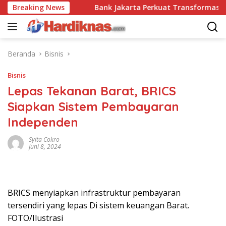
Langsung
ai Disrupsi
Breaking News
Bank Jakarta Perkuat Transformasi Digita
ke
konten
Beranda
Bisnis
Bisnis
Lepas Tekanan Barat, BRICS
Siapkan Sistem Pembayaran
Independen
Syita Cokro
Juni 8, 2024
BRICS menyiapkan infrastruktur pembayaran
tersendiri yang lepas Di sistem keuangan Barat.
FOTO/Ilustrasi