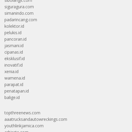
sibolangit.com
siguragura.com
simanindo.com
padarincang.com
kolektor.id
pelukis.id
pancoran.id
jasmani.id
cipanas.id
eksklusif.id
inovatif.id
xenia.id
wamena.id
parapat.id
penatapan.id
balige.id
topthreenews.com
aaatrucksandautowreckings.com
youthlinkjamica.com