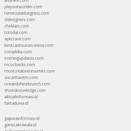
arbirate.com
playoutworlder.com
temeculabluegrass.com
eldesigners.com
cheklani.com
totodal.com
apkcrave.com
bestcarinsurancewsa.com
complidia.com
eveningupdates.com
mcochacks.com
mostcreativeresumes.com
oxcarttavern.com
riceandshinebrunch.com
shoesknowledge.com
aktualinformasi.id
faktadunia.id
gapurainformasi.id
gariscakrawala.id