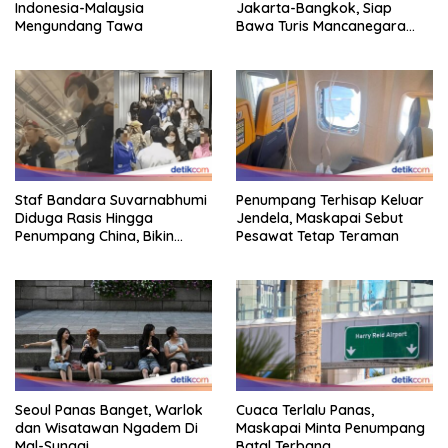
Indonesia-Malaysia
Jakarta-Bangkok, Siap
Mengundang Tawa
Bawa Turis Mancanegara
Hingga Indonesia
Staf Bandara Suvarnabhumi
Penumpang Terhisap Keluar
Diduga Rasis Hingga
Jendela, Maskapai Sebut
Penumpang China, Bikin
Pesawat Tetap Teraman
Gestur Mata Sipit
Seoul Panas Banget, Warlok
Cuaca Terlalu Panas,
dan Wisatawan Ngadem Di
Maskapai Minta Penumpang
Mal-Sungai
Batal Terbang