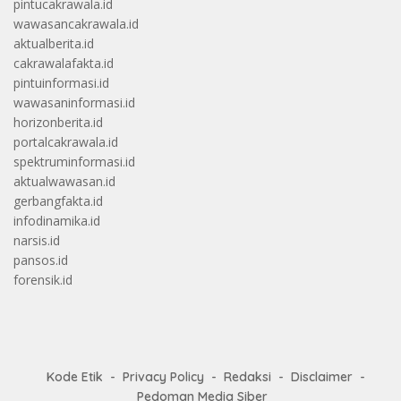
pintucakrawala.id
wawasancakrawala.id
aktualberita.id
cakrawalafakta.id
pintuinformasi.id
wawasaninformasi.id
horizonberita.id
portalcakrawala.id
spektruminformasi.id
aktualwawasan.id
gerbangfakta.id
infodinamika.id
narsis.id
pansos.id
forensik.id
Kode Etik
Privacy Policy
Redaksi
Disclaimer
Pedoman Media Siber