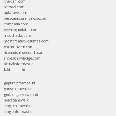
cheklani.com
totodal.com
apkcrave.com
bestcarinsurancewsa.com
complidia.com
eveningupdates.com
mcochacks.com
mostcreativeresumes.com
oxcarttavern.com
riceandshinebrunch.com
shoesknowledge.com
aktualinformasi.id
faktadunia.id
gapurainformasi.id
gariscakrawala.id
gerbangcakrawala.id
helvetianews.id
langitcakrawala.id
langitinformasi.id