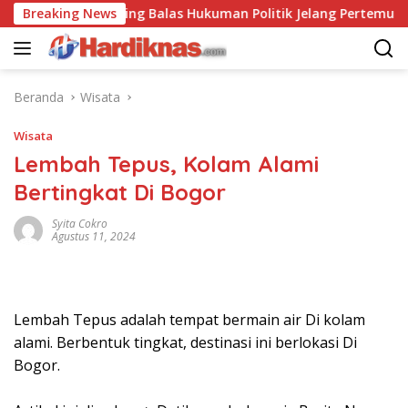
Langsung
AS-China Saling Balas Hukuman Politik Jelang Pertemuan Trum
Breaking News
ke
konten
Beranda
Wisata
Wisata
Lembah Tepus, Kolam Alami
Bertingkat Di Bogor
Syita Cokro
Agustus 11, 2024
Lembah Tepus adalah tempat bermain air Di kolam
alami. Berbentuk tingkat, destinasi ini berlokasi Di
Bogor.