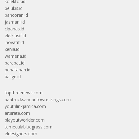
kolektor.id
pelukis.id
pancoran.id
jasmani.id
cipanas.id
eksklusif.id
inovatif.id
xenia.id
wamena.id
parapat.id
penatapan.id
balige.id
topthreenews.com
aaatrucksandautowreckings.com
youthlinkjamica.com
arbirate.com
playoutworlder.com
temeculabluegrass.com
eldesigners.com