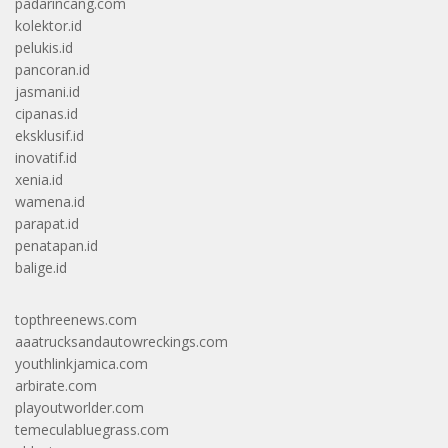
padarincang.com
kolektor.id
pelukis.id
pancoran.id
jasmani.id
cipanas.id
eksklusif.id
inovatif.id
xenia.id
wamena.id
parapat.id
penatapan.id
balige.id
topthreenews.com
aaatrucksandautowreckings.com
youthlinkjamica.com
arbirate.com
playoutworlder.com
temeculabluegrass.com