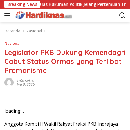
Langsung
ina Saling Balas Hukuman Politik Jelang Pertemuan Trump dan 
Breaking News
ke
konten
Beranda
Nasional
Nasional
Legislator PKB Dukung Kemendagri
Cabut Status Ormas yang Terlibat
Premanisme
Syita Cokro
Mei 9, 2025
loading…
Anggota Komisi II Wakil Rakyat Fraksi PKB Indrajaya