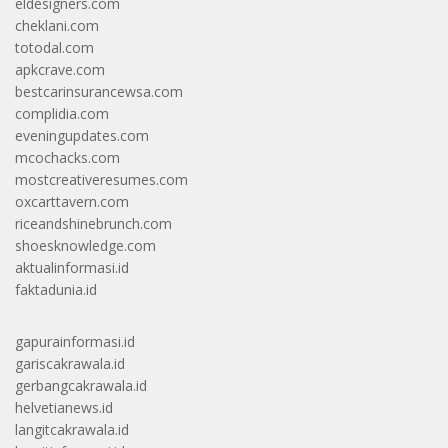
eldesigners.com
cheklani.com
totodal.com
apkcrave.com
bestcarinsurancewsa.com
complidia.com
eveningupdates.com
mcochacks.com
mostcreativeresumes.com
oxcarttavern.com
riceandshinebrunch.com
shoesknowledge.com
aktualinformasi.id
faktadunia.id
gapurainformasi.id
gariscakrawala.id
gerbangcakrawala.id
helvetianews.id
langitcakrawala.id