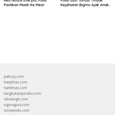
Red Notice Interpol, Polisi
Polisi Usut Tuntas Tindak
Pastikan Masih Ke Mesir
Kejahatan Bigmo Ajak Anak
Di Bawah Umur Promosikan
Vape
bandar besar starlight princess1000 bagi bonus
pakcoy.com
harpitnas.com
harkitnas.com
tangkubanperahu.com
sibolangit.com
siguragura.com
simanindo.com