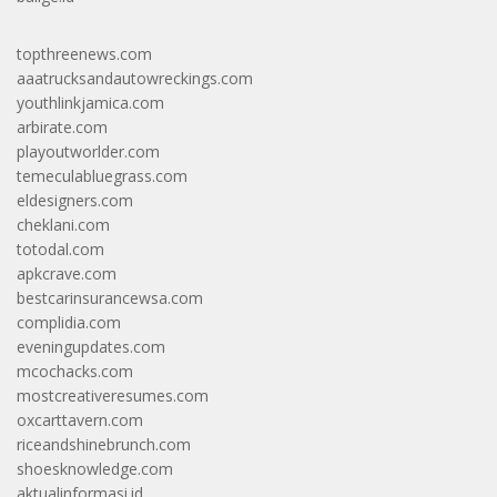
topthreenews.com
aaatrucksandautowreckings.com
youthlinkjamica.com
arbirate.com
playoutworlder.com
temeculabluegrass.com
eldesigners.com
cheklani.com
totodal.com
apkcrave.com
bestcarinsurancewsa.com
complidia.com
eveningupdates.com
mcochacks.com
mostcreativeresumes.com
oxcarttavern.com
riceandshinebrunch.com
shoesknowledge.com
aktualinformasi.id