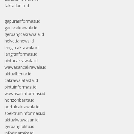
faktadunia.id
gapurainformasi.id
gariscakrawala.id
gerbangcakrawala.id
helvetianews.id
langitcakrawala.id
langitinformasi.id
pintucakrawala.id
wawasancakrawala.id
aktualberita.id
cakrawalafakta.id
pintuinformasi.id
wawasaninformasi.id
horizonberita.id
portalcakrawala.id
spektruminformasi.id
aktualwawasan.id
gerbangfakta.id
infodinamika.id