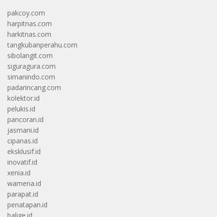
pakcoy.com
harpitnas.com
harkitnas.com
tangkubanperahu.com
sibolangit.com
siguragura.com
simanindo.com
padarincang.com
kolektor.id
pelukis.id
pancoran.id
jasmani.id
cipanas.id
eksklusif.id
inovatif.id
xenia.id
wamena.id
parapat.id
penatapan.id
balige.id