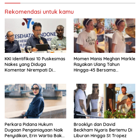
Rekomendasi untuk kamu
KKI Identifikasi 10 Puskesmas
Momen Manis Meghan Markle
Nakes yang Diduga
Rayakan Ulang Tahun
Komentar Nirempati Di
Hingga-45 Bersama
Pasien BPJS
Pengeran Harry
Perkara Pidana Hukum
Brooklyn dan David
Dugaan Penganiayaan Naik
Beckham Nyaris Bertemu Di
Penyidikan, Erin Wartia Bakal
Liburan Hingga St Tropez