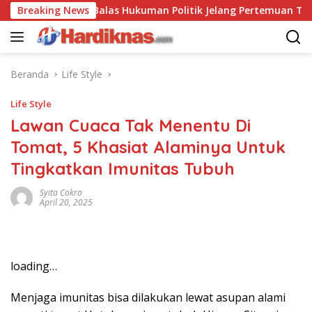
Langsung
hina Saling Balas Hukuman Politik Jelang Pertemuan Trump dan 
Breaking News
ke
konten
Beranda
Life Style
Life Style
Lawan Cuaca Tak Menentu Di
Tomat, 5 Khasiat Alaminya Untuk
Tingkatkan Imunitas Tubuh
Syita Cokro
April 20, 2025
loading…
Menjaga imunitas bisa dilakukan lewat asupan alami