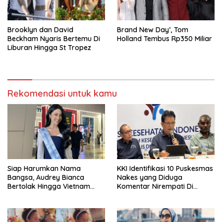
Brooklyn dan David
Brand New Day’, Tom
Beckham Nyaris Bertemu Di
Holland Tembus Rp350 Miliar
Liburan Hingga St Tropez
Rekomendasi untuk kamu
Siap Harumkan Nama
KKI Identifikasi 10 Puskesmas
Bangsa, Audrey Bianca
Nakes yang Diduga
Bertolak Hingga Vietnam
Komentar Nirempati Di
Wakili Indonesia Di Miss
Pasien BPJS
World 2026