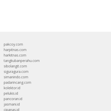
bandar besar starlight princess1000 bagi bonus
pakcoy.com
harpitnas.com
harkitnas.com
tangkubanperahu.com
sibolangit.com
siguragura.com
simanindo.com
padarincang.com
kolektor.id
pelukis.id
pancoran.id
jasmani.id
cipanas.id