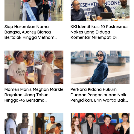
Siap Harumkan Nama
KKI Identifikasi 10 Puskesmas
Bangsa, Audrey Bianca
Nakes yang Diduga
Bertolak Hingga Vietnam
Komentar Nirempati Di
Wakili Indonesia Di Miss
Pasien BPJS
World 2026
Momen Manis Meghan Markle
Perkara Pidana Hukum
Rayakan Ulang Tahun
Dugaan Penganiayaan Naik
Hingga-45 Bersama
Penyidikan, Erin Wartia Bakal
Pengeran Harry
Diperiksa