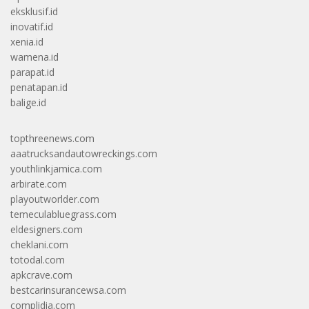
eksklusif.id
inovatif.id
xenia.id
wamena.id
parapat.id
penatapan.id
balige.id
topthreenews.com
aaatrucksandautowreckings.com
youthlinkjamica.com
arbirate.com
playoutworlder.com
temeculabluegrass.com
eldesigners.com
cheklani.com
totodal.com
apkcrave.com
bestcarinsurancewsa.com
complidia.com