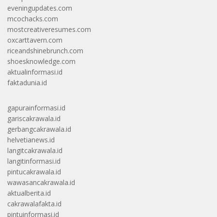
eveningupdates.com
mcochacks.com
mostcreativeresumes.com
oxcarttavern.com
riceandshinebrunch.com
shoesknowledge.com
aktualinformasi.id
faktadunia.id
gapurainformasi.id
gariscakrawala.id
gerbangcakrawala.id
helvetianews.id
langitcakrawala.id
langitinformasi.id
pintucakrawala.id
wawasancakrawala.id
aktualberita.id
cakrawalafakta.id
pintuinformasi.id