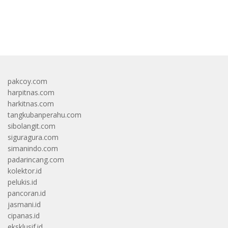
bandar besar starlight princess1000 bagi bonus
pakcoy.com
harpitnas.com
harkitnas.com
tangkubanperahu.com
sibolangit.com
siguragura.com
simanindo.com
padarincang.com
kolektor.id
pelukis.id
pancoran.id
jasmani.id
cipanas.id
eksklusif.id