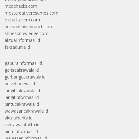
mcochacks.com
mostcreativeresumes.com
oxcarttavern.com
riceandshinebrunch.com
shoesknowledge.com
aktualinformasi.id
faktadunia.id
gapurainformasi.id
gariscakrawala.id
gerbangcakrawala.id
helvetianews.id
langitcakrawala.id
langitinformasi.id
pintucakrawala.id
wawasancakrawala.id
aktualberita.id
cakrawalafakta.id
pintuinformasi.id
wawasaninformasi.id