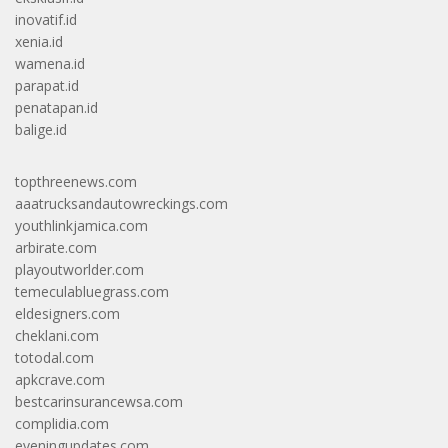
inovatif.id
xenia.id
wamena.id
parapat.id
penatapan.id
balige.id
topthreenews.com
aaatrucksandautowreckings.com
youthlinkjamica.com
arbirate.com
playoutworlder.com
temeculabluegrass.com
eldesigners.com
cheklani.com
totodal.com
apkcrave.com
bestcarinsurancewsa.com
complidia.com
eveningupdates.com