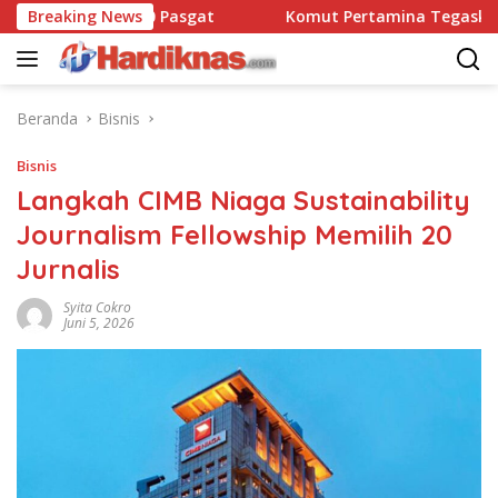
Langsung
nsatbravo 90 Pasgat
Breaking News
Komut Pertamina Tegaskan Tak B
ke
konten
Beranda
Bisnis
Bisnis
Langkah CIMB Niaga Sustainability
Journalism Fellowship Memilih 20
Jurnalis
Syita Cokro
Juni 5, 2026