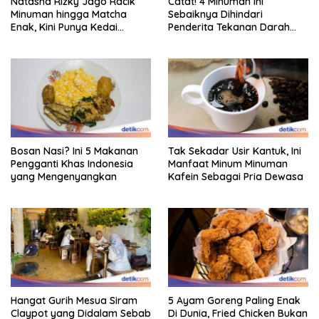
Natasha Rizky Jago Racik
Catat! 4 Minuman Ini
Minuman hingga Matcha
Sebaiknya Dihindari
Enak, Kini Punya Kedai
Penderita Tekanan Darah
Sendiri!
Tinggi
Bosan Nasi? Ini 5 Makanan
Tak Sekadar Usir Kantuk, Ini
Pengganti Khas Indonesia
Manfaat Minum Minuman
yang Mengenyangkan
Kafein Sebagai Pria Dewasa
Hangat Gurih Mesua Siram
5 Ayam Goreng Paling Enak
Claypot yang Didalam Sebab
Di Dunia, Fried Chicken Bukan