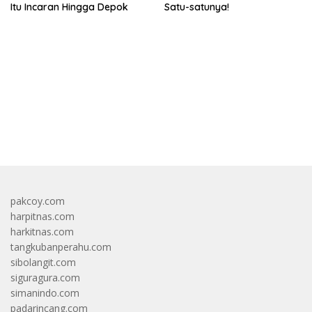
Itu Incaran Hingga Depok
Satu-satunya!
bandar besar starlight princess1000 bagi bonus
pakcoy.com
harpitnas.com
harkitnas.com
tangkubanperahu.com
sibolangit.com
siguragura.com
simanindo.com
padarincang.com