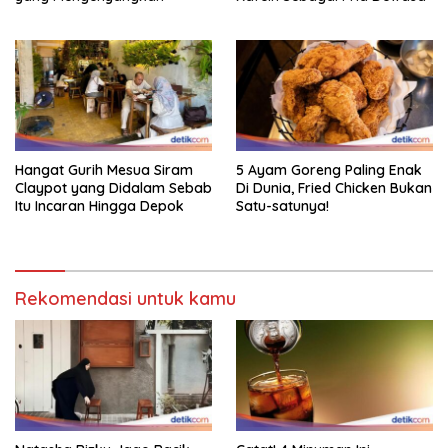
Hangat Gurih Mesua Siram
5 Ayam Goreng Paling Enak
Claypot yang Didalam Sebab
Di Dunia, Fried Chicken Bukan
Itu Incaran Hingga Depok
Satu-satunya!
Rekomendasi untuk kamu