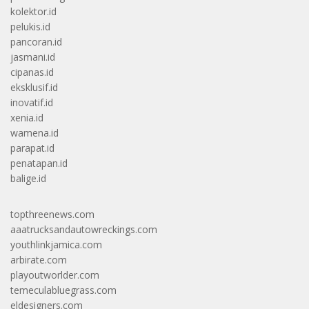
kolektor.id
pelukis.id
pancoran.id
jasmani.id
cipanas.id
eksklusif.id
inovatif.id
xenia.id
wamena.id
parapat.id
penatapan.id
balige.id
topthreenews.com
aaatrucksandautowreckings.com
youthlinkjamica.com
arbirate.com
playoutworlder.com
temeculabluegrass.com
eldesigners.com