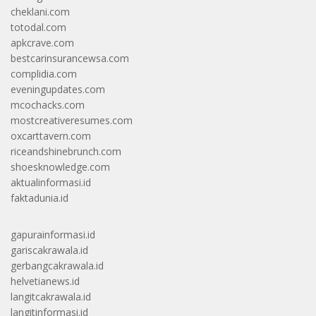
cheklani.com
totodal.com
apkcrave.com
bestcarinsurancewsa.com
complidia.com
eveningupdates.com
mcochacks.com
mostcreativeresumes.com
oxcarttavern.com
riceandshinebrunch.com
shoesknowledge.com
aktualinformasi.id
faktadunia.id
gapurainformasi.id
gariscakrawala.id
gerbangcakrawala.id
helvetianews.id
langitcakrawala.id
langitinformasi.id