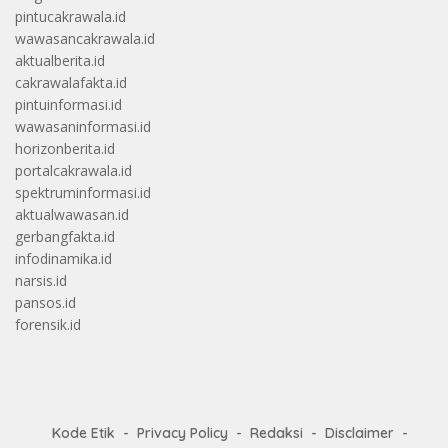
pintucakrawala.id
wawasancakrawala.id
aktualberita.id
cakrawalafakta.id
pintuinformasi.id
wawasaninformasi.id
horizonberita.id
portalcakrawala.id
spektruminformasi.id
aktualwawasan.id
gerbangfakta.id
infodinamika.id
narsis.id
pansos.id
forensik.id
Kode Etik
Privacy Policy
Redaksi
Disclaimer