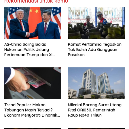
Rekomendasi untuk kamu
AS-China Saling Balas
Komut Pertamina Tegaskan
Hukuman Politik Jelang
Tak Boleh Ada Gangguan
Pertemuan Trump dan Xi
Pasokan
Jinping
Trend Populer Makan
Milenial Borong Surat Utang
Tabungan Masih Terjadi?
Ritel ORI030, Pemerintah
Ekonom Menyoroti Dinamika
Raup Rp40 Triliun
Simpanan Nasabah