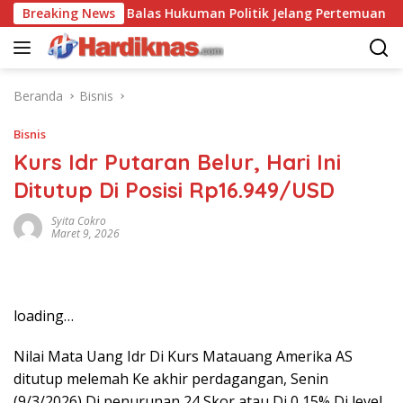
Langsung
China Saling Balas Hukuman Politik Jelang Pertemuan Trump da
Breaking News
ke
konten
Beranda
Bisnis
Bisnis
Kurs Idr Putaran Belur, Hari Ini
Ditutup Di Posisi Rp16.949/USD
Syita Cokro
Maret 9, 2026
loading…
Nilai Mata Uang Idr Di Kurs Matauang Amerika AS
ditutup melemah Ke akhir perdagangan, Senin
(9/3/2026) Di penurunan 24 Skor atau Di 0,15% Di level