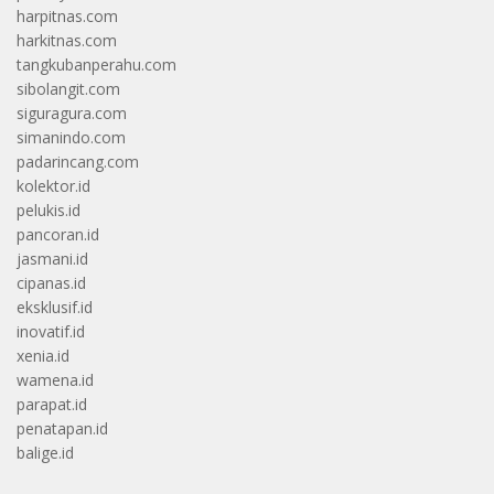
harpitnas.com
harkitnas.com
tangkubanperahu.com
sibolangit.com
siguragura.com
simanindo.com
padarincang.com
kolektor.id
pelukis.id
pancoran.id
jasmani.id
cipanas.id
eksklusif.id
inovatif.id
xenia.id
wamena.id
parapat.id
penatapan.id
balige.id