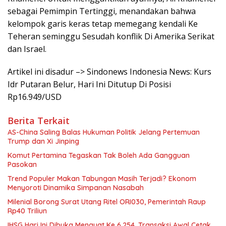
sebagai Pemimpin Tertinggi, menandakan bahwa
kelompok garis keras tetap memegang kendali Ke
Teheran seminggu Sesudah konflik Di Amerika Serikat
dan Israel.
Artikel ini disadur –> Sindonews Indonesia News: Kurs
Idr Putaran Belur, Hari Ini Ditutup Di Posisi
Rp16.949/USD
Berita Terkait
AS-China Saling Balas Hukuman Politik Jelang Pertemuan
Trump dan Xi Jinping
Komut Pertamina Tegaskan Tak Boleh Ada Gangguan
Pasokan
Trend Populer Makan Tabungan Masih Terjadi? Ekonom
Menyoroti Dinamika Simpanan Nasabah
Milenial Borong Surat Utang Ritel ORI030, Pemerintah Raup
Rp40 Triliun
IHSG Hari Ini Dibuka Menguat Ke 6.254, Transaksi Awal Cetak