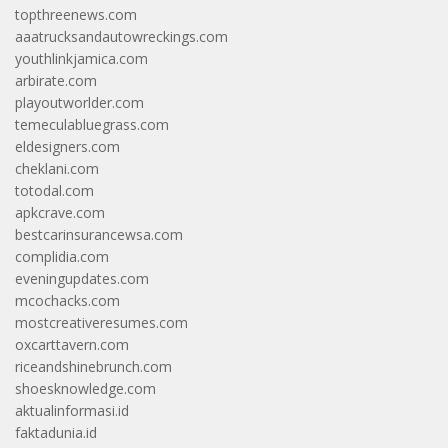
topthreenews.com
aaatrucksandautowreckings.com
youthlinkjamica.com
arbirate.com
playoutworlder.com
temeculabluegrass.com
eldesigners.com
cheklani.com
totodal.com
apkcrave.com
bestcarinsurancewsa.com
complidia.com
eveningupdates.com
mcochacks.com
mostcreativeresumes.com
oxcarttavern.com
riceandshinebrunch.com
shoesknowledge.com
aktualinformasi.id
faktadunia.id