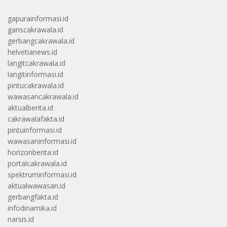
gapurainformasi.id
gariscakrawala.id
gerbangcakrawala.id
helvetianews.id
langitcakrawala.id
langitinformasi.id
pintucakrawala.id
wawasancakrawala.id
aktualberita.id
cakrawalafakta.id
pintuinformasi.id
wawasaninformasi.id
horizonberita.id
portalcakrawala.id
spektruminformasi.id
aktualwawasan.id
gerbangfakta.id
infodinamika.id
narsis.id