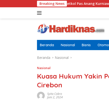
Langsung
bagai Pria Dewasa
Breaking News
Letkol Pas Anang Kurniawan Resmi 
ke
konten
Beranda
Nasional
Bisnis
Otomot
Beranda
Nasional
Nasional
Kuasa Hukum Yakin P
Cirebon
Syita Cokro
Juni 2, 2024