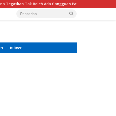
an Tak Boleh Ada Gangguan Pasokan
Isuzu Pajang Modi
ta
Kuliner
ar besar starlight princess1000 bagi bonus