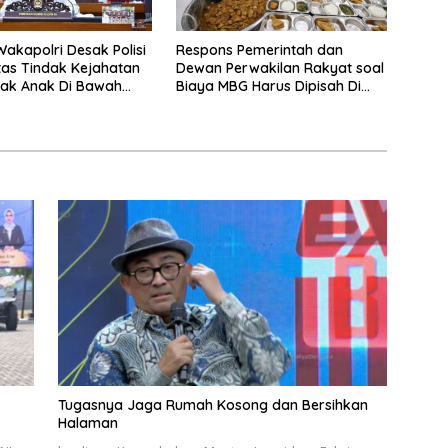
akapolri Desak Polisi
Respons Pemerintah dan
tas Tindak Kejahatan
Dewan Perwakilan Rakyat soal
jak Anak Di Bawah
Biaya MBG Harus Dipisah Di
omosikan Vape
Biaya Pembelajaran
Tugasnya Jaga Rumah Kosong dan Bersihkan
Halaman