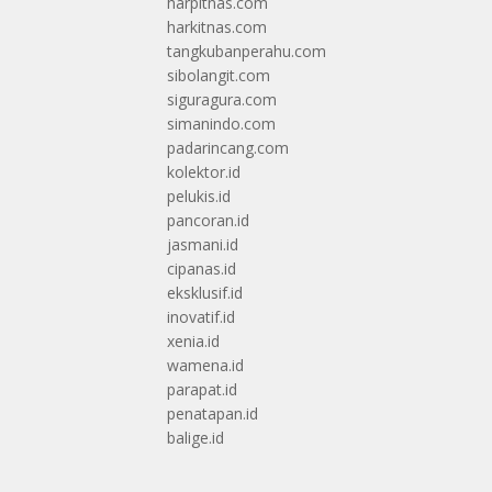
harpitnas.com
harkitnas.com
tangkubanperahu.com
sibolangit.com
siguragura.com
simanindo.com
padarincang.com
kolektor.id
pelukis.id
pancoran.id
jasmani.id
cipanas.id
eksklusif.id
inovatif.id
xenia.id
wamena.id
parapat.id
penatapan.id
balige.id