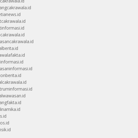
scakrawala.id
angcakrawala.id
etianews.id
itcakrawala.id
tinformasi.id
ucakrawala.id
sancakrawala.id
lberita.id
awalafakta.id
uinformasi.id
saninformasi.id
zonberita.id
alcakrawala.id
truminformasi.id
alwawasan.id
angfakta.id
dinamika.id
s.id
os.id
sik.id