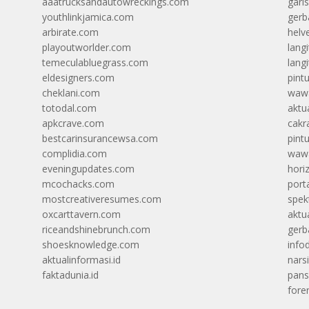
aaatrucksandautowreckings.com
gari
youthlinkjamica.com
gerb
arbirate.com
helv
playoutworlder.com
lang
temeculabluegrass.com
langi
eldesigners.com
pint
cheklani.com
wawa
totodal.com
aktua
apkcrave.com
cakr
bestcarinsurancewsa.com
pint
complidia.com
wawa
eveningupdates.com
hori
mcochacks.com
port
mostcreativeresumes.com
spek
oxcarttavern.com
aktu
riceandshinebrunch.com
gerb
shoesknowledge.com
info
aktualinformasi.id
narsi
faktadunia.id
pans
foren