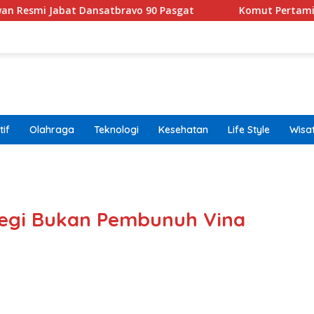
Jabat Dansatbravo 90 Pasgat
Komut Pertamina Tegask
if
Olahraga
Teknologi
Kesehatan
Life Style
Wisa
band
egi Bukan Pembunuh Vina