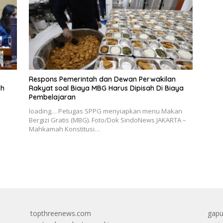
Respons Pemerintah dan Dewan Perwakilan
ah
Rakyat soal Biaya MBG Harus Dipisah Di Biaya
Pembelajaran
loading… Petugas SPPG menyiapkan menu Makan
Bergizi Gratis (MBG). Foto/Dok SindoNews JAKARTA –
Mahkamah Konstitusi…
topthreenews.com
gapu