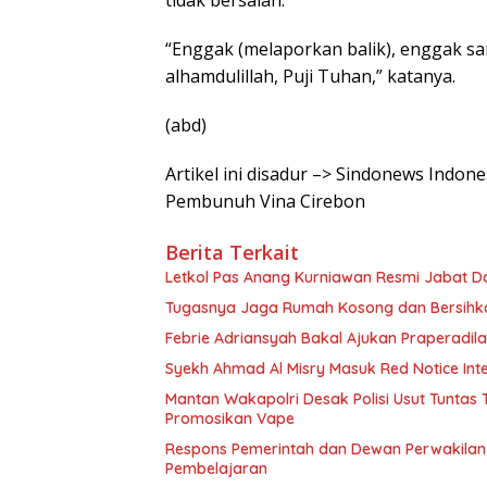
tidak bersalah.
“Enggak (melaporkan balik), enggak sam
alhamdulillah, Puji Tuhan,” katanya.
(abd)
Artikel ini disadur –> Sindonews Indo
Pembunuh Vina Cirebon
Berita Terkait
Letkol Pas Anang Kurniawan Resmi Jabat D
Tugasnya Jaga Rumah Kosong dan Bersih
Febrie Adriansyah Bakal Ajukan Praperadil
Syekh Ahmad Al Misry Masuk Red Notice Inter
Mantan Wakapolri Desak Polisi Usut Tunta
Promosikan Vape
Respons Pemerintah dan Dewan Perwakilan 
Pembelajaran