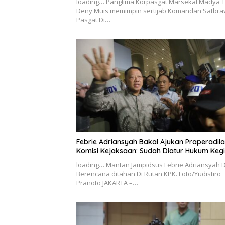
loading… Panglima Korpasgat Marsekal Madya T
Deny Muis memimpin sertijab Komandan Satbra
Pasgat Di…
Febrie Adriansyah Bakal Ajukan Praperadila
Komisi Kejaksaan: Sudah Diatur Hukum Keg
loading… Mantan Jampidsus Febrie Adriansyah D
Berencana ditahan Di Rutan KPK. Foto/Yudistiro
Pranoto JAKARTA –…