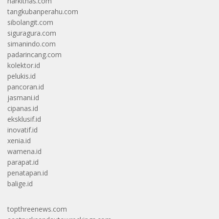
harkitnas.com
tangkubanperahu.com
sibolangit.com
siguragura.com
simanindo.com
padarincang.com
kolektor.id
pelukis.id
pancoran.id
jasmani.id
cipanas.id
eksklusif.id
inovatif.id
xenia.id
wamena.id
parapat.id
penatapan.id
balige.id
topthreenews.com