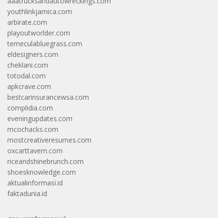
aaatrucksandautowreckings.com
youthlinkjamica.com
arbirate.com
playoutworlder.com
temeculabluegrass.com
eldesigners.com
cheklani.com
totodal.com
apkcrave.com
bestcarinsurancewsa.com
complidia.com
eveningupdates.com
mcochacks.com
mostcreativeresumes.com
oxcarttavern.com
riceandshinebrunch.com
shoesknowledge.com
aktualinformasi.id
faktadunia.id