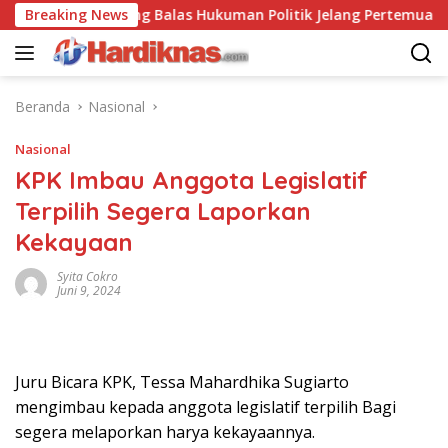
Langsung
S-China Saling Balas Hukuman Politik Jelang Pertemuan Trump 
Breaking News
ke
konten
Beranda
Nasional
Nasional
KPK Imbau Anggota Legislatif
Terpilih Segera Laporkan
Kekayaan
Syita Cokro
Juni 9, 2024
Juru Bicara KPK, Tessa Mahardhika Sugiarto
mengimbau kepada anggota legislatif terpilih Bagi
segera melaporkan harya kekayaannya.