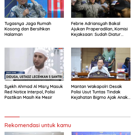
Tugasnya Jaga Rumah
Febrie Adriansyah Bakal
Kosong dan Bersihkan
Ajukan Praperadilan, Komisi
Halaman
Kejaksaan: Sudah Diatur
Hukum Kegiatan
Syekh Ahmad Al Misry Masuk
Mantan Wakapolri Desak
Red Notice Interpol, Polisi
Polisi Usut Tuntas Tindak
Pastikan Masih Ke Mesir
Kejahatan Bigmo Ajak Anak
Di Bawah Umur Promosikan
Vape
Rekomendasi untuk kamu