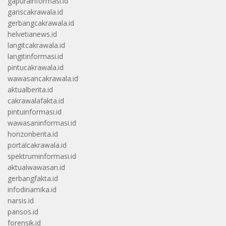
gapurainformasi.id
gariscakrawala.id
gerbangcakrawala.id
helvetianews.id
langitcakrawala.id
langitinformasi.id
pintucakrawala.id
wawasancakrawala.id
aktualberita.id
cakrawalafakta.id
pintuinformasi.id
wawasaninformasi.id
horizonberita.id
portalcakrawala.id
spektruminformasi.id
aktualwawasan.id
gerbangfakta.id
infodinamika.id
narsis.id
pansos.id
forensik.id