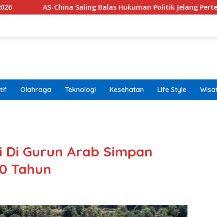
hina Saling Balas Hukuman Politik Jelang Pertemuan Trump dan
if
Olahraga
Teknologi
Kesehatan
Life Style
Wisa
band
i Di Gurun Arab Simpan
00 Tahun