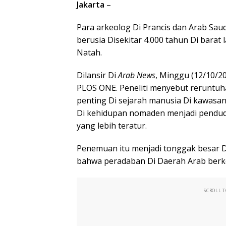
Jakarta
–
Para arkeolog Di Prancis dan Arab Sa
berusia Disekitar 4.000 tahun Di barat 
Natah.
Dilansir Di
Arab News
, Minggu (12/10/20
PLOS ONE. Peneliti menyebut reruntu
penting Di sejarah manusia Di kawasan
Di kehidupan nomaden menjadi pendud
yang lebih teratur.
Penemuan itu menjadi tonggak besar D
bahwa peradaban Di Daerah Arab berkem
SCROLL 