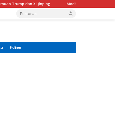
 Xi Jinping
Modifikasi Ayla Vintage dan Gran Max Retr
ta
Kuliner
ar besar starlight princess1000 bagi bonus