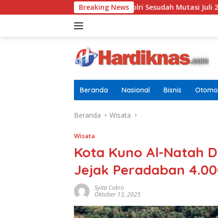
Langsung
erbaru Di Pusdokkes Polri Sesudah Mutasi Juli 2026
Breaking News
AS-C
ke
konten
Beranda
Nasional
Bisnis
Otomot
Beranda
Wisata
Wisata
Kota Kuno Al-Natah D
Jejak Peradaban 4.0
Syita Cokro
Oktober 13, 2025