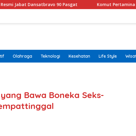
nsatbravo 90 Pasgat
Komut Pertamina Tegaskan Tak 
if
Olahraga
Teknologi
Kesehatan
Life Style
Wisa
band
g yang Bawa Boneka Seks-
Tempattinggal