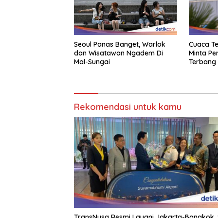
Seoul Panas Banget, Warlok
Cuaca Te
dan Wisatawan Ngadem Di
Minta P
Mal-Sungai
Terbang
Rekomendasi untuk kamu
TransNusa Resmi Layani Jakarta-Bangkok, 