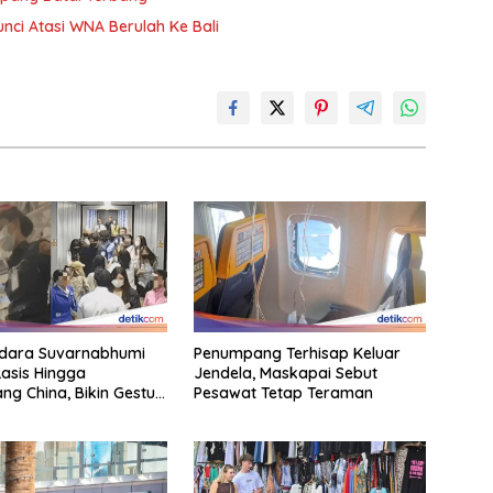
nci Atasi WNA Berulah Ke Bali
ndara Suvarnabhumi
Penumpang Terhisap Keluar
asis Hingga
Jendela, Maskapai Sebut
g China, Bikin Gestur
Pesawat Tetap Teraman
t