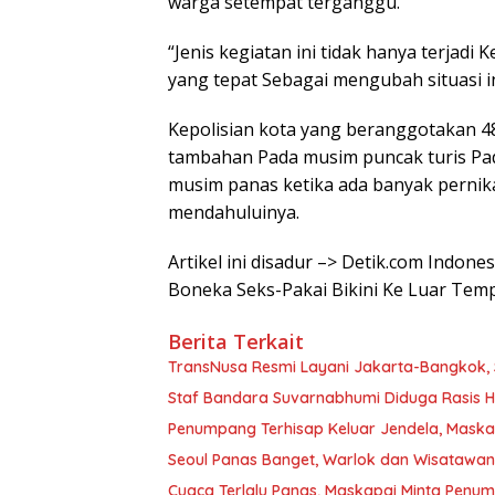
warga setempat terganggu.
“Jenis kegiatan ini tidak hanya terjadi
yang tepat Sebagai mengubah situasi ini
Kepolisian kota yang beranggotakan 
tambahan Pada musim puncak turis Pad
musim panas ketika ada banyak pernika
mendahuluinya.
Artikel ini disadur –> Detik.com Indon
Boneka Seks-Pakai Bikini Ke Luar Temp
Berita Terkait
TransNusa Resmi Layani Jakarta-Bangkok, 
Staf Bandara Suvarnabhumi Diduga Rasis Hi
Penumpang Terhisap Keluar Jendela, Mask
Seoul Panas Banget, Warlok dan Wisatawa
Cuaca Terlalu Panas, Maskapai Minta Penu