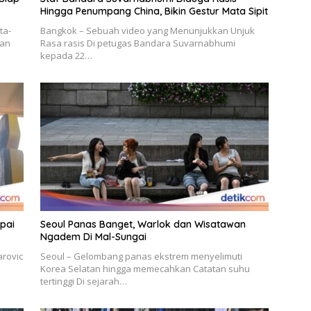
Hingga Penumpang China, Bikin Gestur Mata Sipit
ta-
Bangkok – Sebuah video yang Menunjukkan Unjuk
gan
Rasa rasis Di petugas Bandara Suvarnabhumi
kepada 22…
pai
Seoul Panas Banget, Warlok dan Wisatawan
Ngadem Di Mal-Sungai
arovic
Seoul – Gelombang panas ekstrem menyelimuti
Korea Selatan hingga memecahkan Catatan suhu
tertinggi Di sejarah…