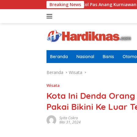
Langsung
ria Dewasa
Letkol Pas Anang Kurniawan Resmi Jabat Da
Breaking News
ke
konten
Beranda
Nasional
Bisnis
Otomot
Beranda
Wisata
Wisata
Kota Ini Denda Oran
Pakai Bikini Ke Luar 
Syita Cokro
Mei 31, 2024