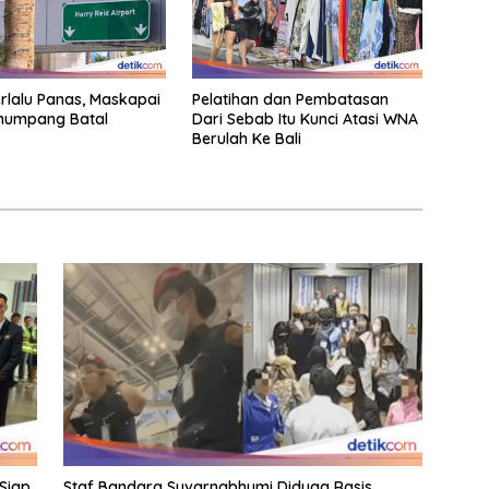
rlalu Panas, Maskapai
Pelatihan dan Pembatasan
enumpang Batal
Dari Sebab Itu Kunci Atasi WNA
Berulah Ke Bali
Siap
Staf Bandara Suvarnabhumi Diduga Rasis