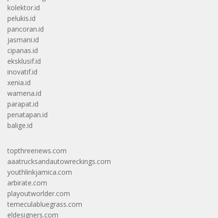
kolektor.id
pelukis.id
pancoran.id
jasmani.id
cipanas.id
eksklusif.id
inovatif.id
xenia.id
wamena.id
parapat.id
penatapan.id
balige.id
topthreenews.com
aaatrucksandautowreckings.com
youthlinkjamica.com
arbirate.com
playoutworlder.com
temeculabluegrass.com
eldesigners.com