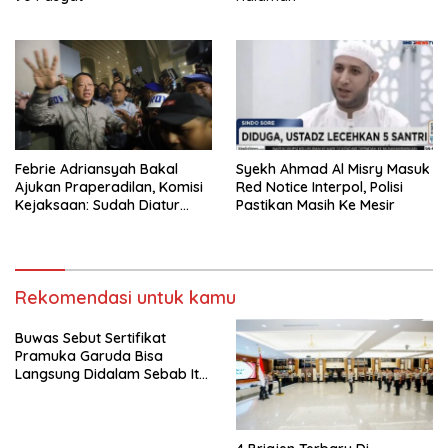
Febrie Adriansyah Bakal
Syekh Ahmad Al Misry Masuk
Ajukan Praperadilan, Komisi
Red Notice Interpol, Polisi
Kejaksaan: Sudah Diatur
Pastikan Masih Ke Mesir
Hukum Kegiatan
Rekomendasi untuk kamu
Buwas Sebut Sertifikat
Pramuka Garuda Bisa
Langsung Didalam Sebab Itu
Polisi Tanpa Tes, Polri: Tetap
Harus Ikuti Seleksi