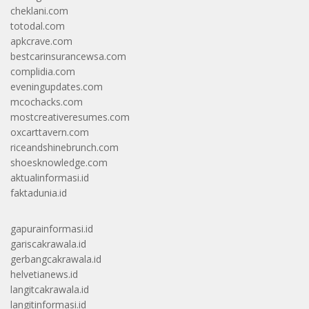
cheklani.com
totodal.com
apkcrave.com
bestcarinsurancewsa.com
complidia.com
eveningupdates.com
mcochacks.com
mostcreativeresumes.com
oxcarttavern.com
riceandshinebrunch.com
shoesknowledge.com
aktualinformasi.id
faktadunia.id
gapurainformasi.id
gariscakrawala.id
gerbangcakrawala.id
helvetianews.id
langitcakrawala.id
langitinformasi.id