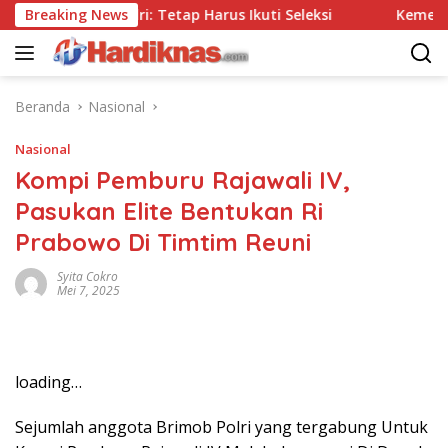
Langsung
a Tes, Polri: Tetap Harus Ikuti Seleksi
Breaking News
Kemenpar Doro
ke
konten
Beranda
Nasional
Nasional
Kompi Pemburu Rajawali IV,
Pasukan Elite Bentukan Ri
Prabowo Di Timtim Reuni
Syita Cokro
Mei 7, 2025
loading…
Sejumlah anggota Brimob Polri yang tergabung Untuk