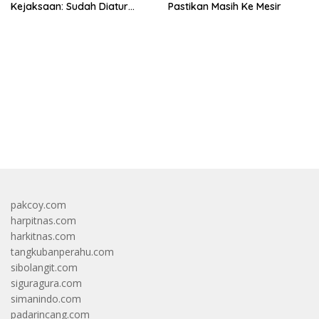
Kejaksaan: Sudah Diatur
Pastikan Masih Ke Mesir
Hukum Kegiatan
bandar besar starlight princess1000 bagi bonus
pakcoy.com
harpitnas.com
harkitnas.com
tangkubanperahu.com
sibolangit.com
siguragura.com
simanindo.com
padarincang.com