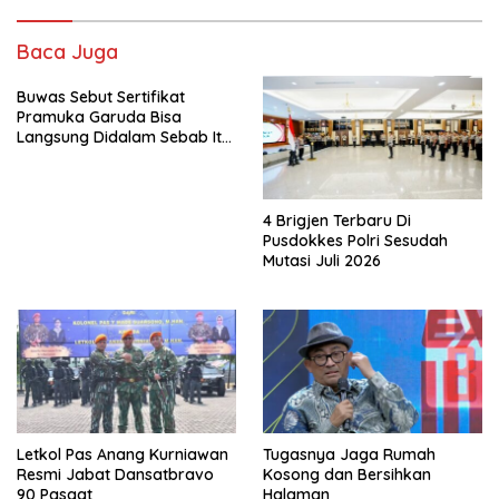
Baca Juga
Buwas Sebut Sertifikat
Pramuka Garuda Bisa
Langsung Didalam Sebab Itu
Polisi Tanpa Tes, Polri: Tetap
Harus Ikuti Seleksi
4 Brigjen Terbaru Di
Pusdokkes Polri Sesudah
Mutasi Juli 2026
Letkol Pas Anang Kurniawan
Tugasnya Jaga Rumah
Resmi Jabat Dansatbravo
Kosong dan Bersihkan
90 Pasgat
Halaman