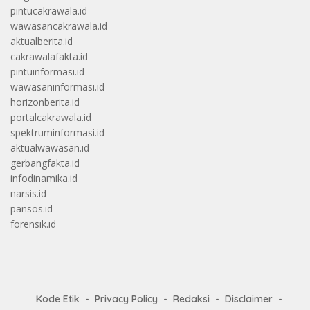
pintucakrawala.id
wawasancakrawala.id
aktualberita.id
cakrawalafakta.id
pintuinformasi.id
wawasaninformasi.id
horizonberita.id
portalcakrawala.id
spektruminformasi.id
aktualwawasan.id
gerbangfakta.id
infodinamika.id
narsis.id
pansos.id
forensik.id
Kode Etik
Privacy Policy
Redaksi
Disclaimer