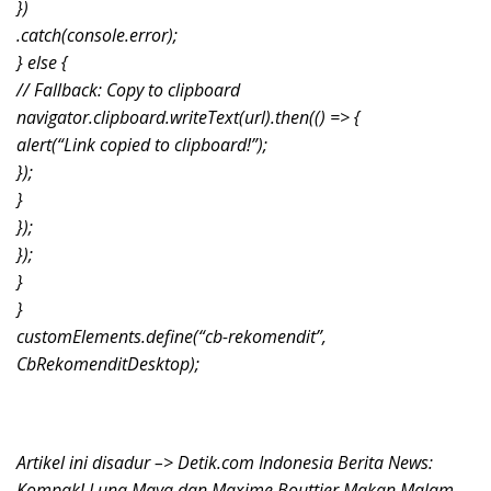
})
.catch(console.error);
} else {
// Fallback: Copy to clipboard
navigator.clipboard.writeText(url).then(() => {
alert(“Link copied to clipboard!”);
});
}
});
});
}
}
customElements.define(“cb-rekomendit”,
CbRekomenditDesktop);
Artikel ini disadur –> Detik.com Indonesia Berita News:
Kompak! Luna Maya dan Maxime Bouttier Makan Malam