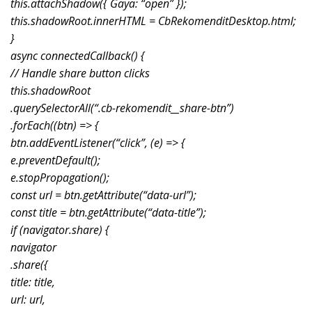
this.attachShadow({ Gaya: “open” });
this.shadowRoot.innerHTML = CbRekomenditDesktop.html;
}
async connectedCallback() {
// Handle share button clicks
this.shadowRoot
.querySelectorAll(“.cb-rekomendit__share-btn”)
.forEach((btn) => {
btn.addEventListener(“click”, (e) => {
e.preventDefault();
e.stopPropagation();
const url = btn.getAttribute(“data-url”);
const title = btn.getAttribute(“data-title”);
if (navigator.share) {
navigator
.share({
title: title,
url: url,