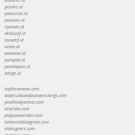
kolektor.id
pelukis.id
pancoran.id
jasmani.id
cipanas.id
eksklusif.id
inovatif.id
xenia.id
wamena.id
parapat.id
penatapan.id
balige.id
topthreenews.com
aaatrucksandautowreckings.com
youthlinkjamica.com
arbirate.com
playoutworlder.com
temeculabluegrass.com
eldesigners.com