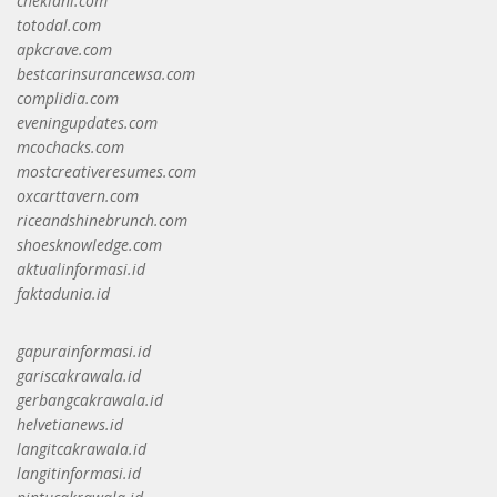
cheklani.com
totodal.com
apkcrave.com
bestcarinsurancewsa.com
complidia.com
eveningupdates.com
mcochacks.com
mostcreativeresumes.com
oxcarttavern.com
riceandshinebrunch.com
shoesknowledge.com
aktualinformasi.id
faktadunia.id
gapurainformasi.id
gariscakrawala.id
gerbangcakrawala.id
helvetianews.id
langitcakrawala.id
langitinformasi.id