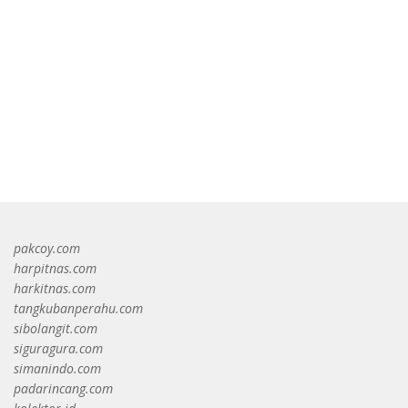
bandar besar starlight princess1000 bagi bonus
pakcoy.com
harpitnas.com
harkitnas.com
tangkubanperahu.com
sibolangit.com
siguragura.com
simanindo.com
padarincang.com