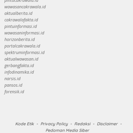
pintucakrawala.id
wawasancakrawala.id
aktualberita.id
cakrawalafakta.id
pintuinformasi.id
wawasaninformasi.id
horizonberita.id
portalcakrawala.id
spektruminformasi.id
aktualwawasan.id
gerbangfakta.id
infodinamika.id
narsis.id
pansos.id
forensik.id
Kode Etik
Privacy Policy
Redaksi
Disclaimer
Pedoman Media Siber