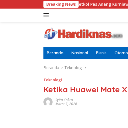
Langsung
i Pria Dewasa
Letkol Pas Anang Kurniawan Resmi Jabat
Breaking News
ke
konten
Beranda
Nasional
Bisnis
Otomot
Beranda
Teknologi
Teknologi
Ketika Huawei Mate 
Syita Cokro
Maret 7, 2026