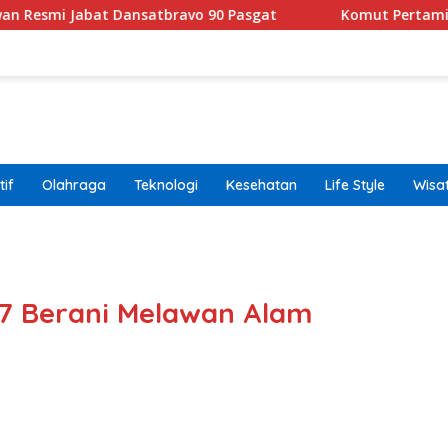
 Dansatbravo 90 Pasgat
Komut Pertamina Tegaskan T
if
Olahraga
Teknologi
Kesehatan
Life Style
Wisa
band
X7 Berani Melawan Alam