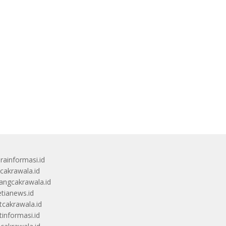
rainformasi.id
scakrawala.id
angcakrawala.id
etianews.id
itcakrawala.id
tinformasi.id