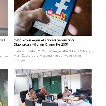
GPT,
Meta Yakin Agen AI Pribadi Berencana
Digunakan Miliaran Orang Ke 2031
n
loading… Meta. FOTO/ The Verge JAKARTA – CEO Meta,
tform…
Mark Zuckerberg, Meramalkan bahwa miliaran
orang…