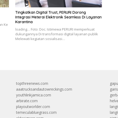
Tingkatkan Digital Trust, PERURI Dorong
Integrasi Meterai Elektronik Seamless Di Layanan
Karantina
an Ke
loading… Foto: Doc. Istimewa PERURI memperkuat
dukungannya Di transformasi digital layanan publik
Melewati kegiatan sosialisasi…
topthreenews.com
gapu
aaatrucksandautowreckings.com
gari
youthlinkjamica.com
gerb
arbirate.com
helv
playoutworlder.com
lang
temeculabluegrass.com
langi