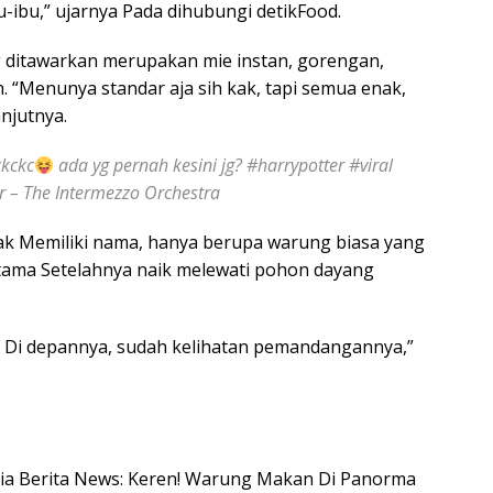
-ibu,” ujarnya Pada dihubungi detikFood.
g ditawarkan merupakan mie instan, gorengan,
. “Menunya standar aja sih kak, tapi semua enak,
njutnya.
ckckc
ada yg pernah kesini jg? #harrypotter #viral
 – The Intermezzo Orchestra
dak Memiliki nama, hanya berupa warung biasa yang
tama Setelahnya naik melewati pohon dayang
las Di depannya, sudah kelihatan pemandangannya,”
nesia Berita News: Keren! Warung Makan Di Panorma