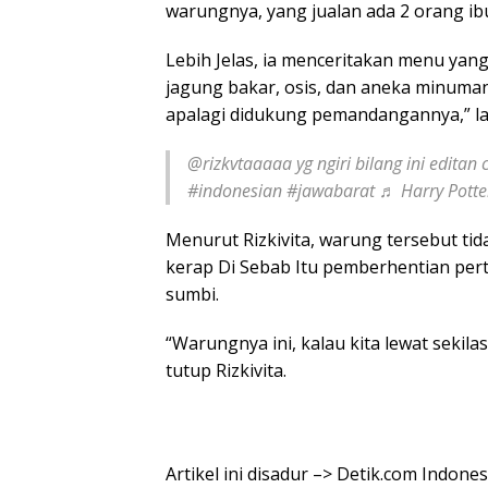
warungnya, yang jualan ada 2 orang ibu
Lebih Jelas, ia menceritakan menu yan
jagung bakar, osis, dan aneka minuman
apalagi didukung pemandangannya,” la
@rizkvtaaaaa yg ngiri bilang ini editan 
#indonesian #jawabarat ♬ Harry Potter
Menurut Rizkivita, warung tersebut ti
kerap Di Sebab Itu pemberhentian per
sumbi.
“Warungnya ini, kalau kita lewat seki
tutup Rizkivita.
Artikel ini disadur –> Detik.com Indo