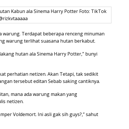
tan Kabun ala Sinema Harry Potter Foto: TikTok
@rizkvtaaaaa
na warung. Terdapat beberapa renceng minuman
ang warung terlihat suasana hutan berkabut.
kang hutan ala Sinema Harry Potter,” bunyi
t perhatian netizen. Akan Tetapi, tak sedikit
gan tersebut editan Sebab saking cantiknya.
 editan, mana ada warung makan yang
is netizen.
mper Voldemort. Ini asli gak sih guys?,” sahut