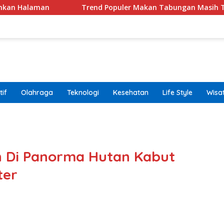
Trend Populer Makan Tabungan Masih Terjadi? Ekonom M
if
Olahraga
Teknologi
Kesehatan
Life Style
Wisa
band
 Di Panorma Hutan Kabut
ter