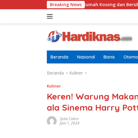
Langsung
Tugasnya Jaga Rumah Kosong dan Bersihkan Halaman
Breaking News
ke
konten
Beranda
Nasional
Bisnis
Otomot
Beranda
Kuliner
Kuliner
Keren! Warung Makan
ala Sinema Harry Pot
Syita Cokro
Juni 1, 2024