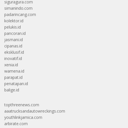
siguragura.com
simanindo.com
padarincang.com
kolektor.id
pelukis.id
pancoran.id
jasmani.id
cipanas.id
eksklusif.id
inovatif.id
xenia.id
wamena.id
parapat.id
penatapan.id
balige.id
topthreenews.com
aaatrucksandautowreckings.com
youthlinkjamica.com
arbirate.com