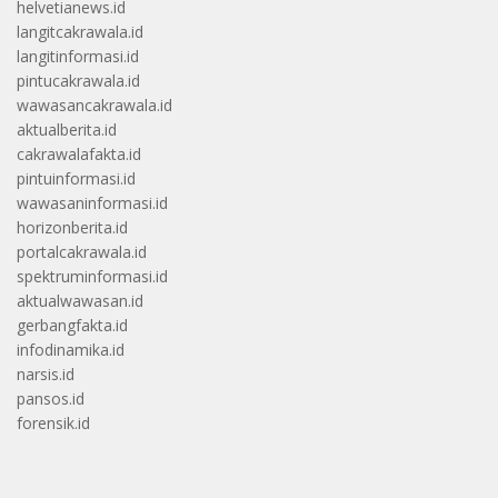
helvetianews.id
langitcakrawala.id
langitinformasi.id
pintucakrawala.id
wawasancakrawala.id
aktualberita.id
cakrawalafakta.id
pintuinformasi.id
wawasaninformasi.id
horizonberita.id
portalcakrawala.id
spektruminformasi.id
aktualwawasan.id
gerbangfakta.id
infodinamika.id
narsis.id
pansos.id
forensik.id