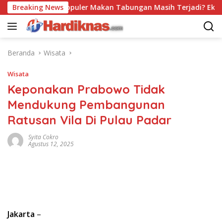
Langsung
Trend Populer Makan Tabungan Masih Terjadi? Ekonom Me
Breaking News
ke
konten
Beranda
Wisata
Wisata
Keponakan Prabowo Tidak
Mendukung Pembangunan
Ratusan Vila Di Pulau Padar
Syita Cokro
Agustus 12, 2025
Jakarta
–