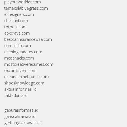
playoutworlder.com
temeculabluegrass.com
eldesigners.com
cheklani.com
totodal.com
apkcrave.com
bestcarinsurancewsa.com
complidia.com
eveningupdates.com
mcochacks.com
mostcreativeresumes.com
oxcarttavern.com
riceandshinebrunch.com
shoesknowledge.com
aktualinformasi.id
faktadunia.id
gapurainformasi.id
gariscakrawala.id
gerbangcakrawala.id