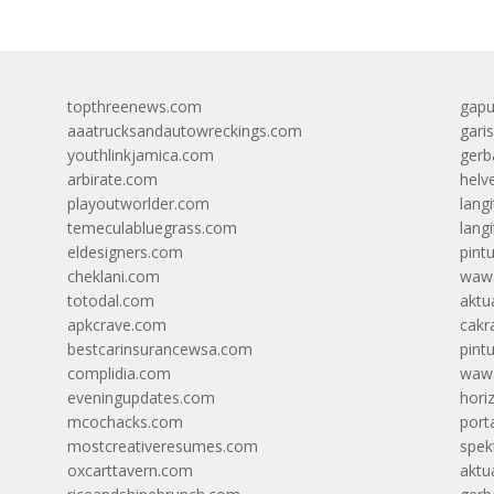
topthreenews.com
gapu
aaatrucksandautowreckings.com
gari
youthlinkjamica.com
gerb
arbirate.com
helv
playoutworlder.com
lang
temeculabluegrass.com
langi
eldesigners.com
pint
cheklani.com
wawa
totodal.com
aktua
apkcrave.com
cakr
bestcarinsurancewsa.com
pint
complidia.com
wawa
eveningupdates.com
hori
mcochacks.com
port
mostcreativeresumes.com
spek
oxcarttavern.com
aktu