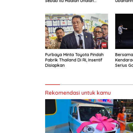
Sebab Itu Hadiah Undian
Ubahann
Daihatsu
Purbaya Minta Toyota Pindah
Bersama
Pabrik Thailand Di RI, Insentif
Kendaraa
Disiapkan
Serius G
Rekomendasi untuk kamu