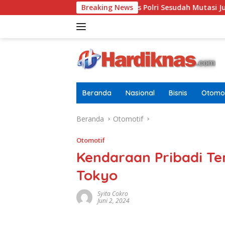
Langsung
gjen Terbaru Di Pusdokkes Polri Sesudah Mutasi Juli 2026
Breaking News
ke
konten
Beranda
Nasional
Bisnis
Otomot
Beranda
Otomotif
Otomotif
Kendaraan Pribadi T
Tokyo
Syita Cokro
Juni 2, 2024