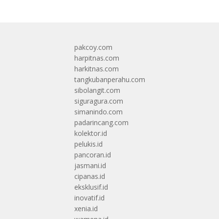
pakcoy.com
harpitnas.com
harkitnas.com
tangkubanperahu.com
sibolangit.com
siguragura.com
simanindo.com
padarincang.com
kolektor.id
pelukis.id
pancoran.id
jasmani.id
cipanas.id
eksklusif.id
inovatif.id
xenia.id