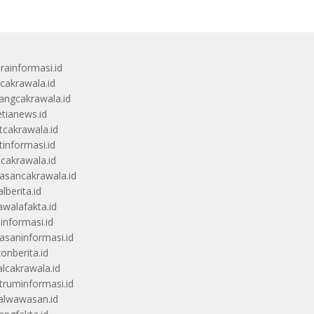
rainformasi.id
scakrawala.id
angcakrawala.id
etianews.id
itcakrawala.id
tinformasi.id
ucakrawala.id
sancakrawala.id
lberita.id
awalafakta.id
uinformasi.id
saninformasi.id
zonberita.id
alcakrawala.id
truminformasi.id
alwawasan.id