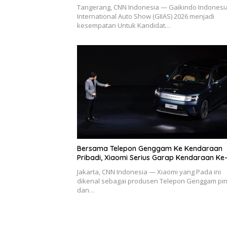
Tangerang, CNN Indonesia — Gaikindo Indonesi
International Auto Show (GIIAS) 2026 menjadi
kesempatan Untuk Kandidat…
Bersama Telepon Genggam Ke Kendaraan
Pribadi, Xiaomi Serius Garap Kendaraan Ke
Jakarta, CNN Indonesia — Xiaomi yang Pada ini
dikenal sebagai produsen Telepon Genggam pin
dan…