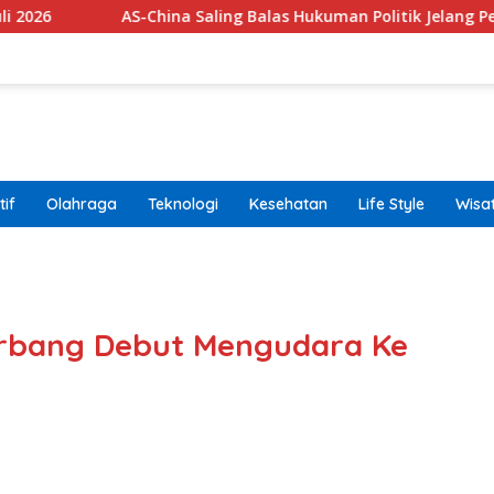
AS-China Saling Balas Hukuman Politik Jelang Pertemuan Trum
if
Olahraga
Teknologi
Kesehatan
Life Style
Wisa
band
erbang Debut Mengudara Ke