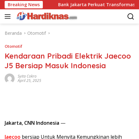
Langsung
i Disrupsi
Breaking News
Bank Jakarta Perkuat Transformasi Digital
ke
konten
Beranda
Otomotif
Otomotif
Kendaraan Pribadi Elektrik Jaecoo
J5 Bersiap Masuk Indonesia
Syita Cokro
April 25, 2025
Jakarta, CNN Indonesia
—
Jaecoo
bersiap Untuk Menyita Kemungkinan lebih