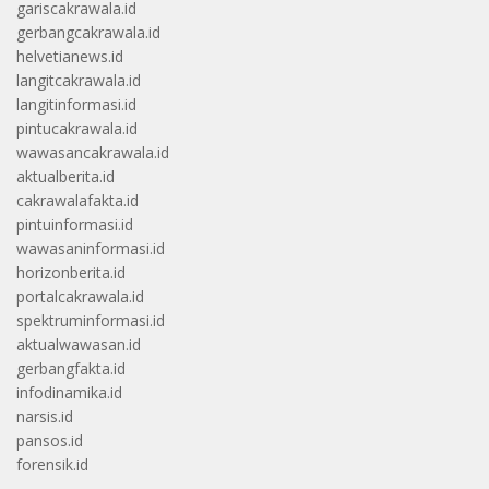
gariscakrawala.id
gerbangcakrawala.id
helvetianews.id
langitcakrawala.id
langitinformasi.id
pintucakrawala.id
wawasancakrawala.id
aktualberita.id
cakrawalafakta.id
pintuinformasi.id
wawasaninformasi.id
horizonberita.id
portalcakrawala.id
spektruminformasi.id
aktualwawasan.id
gerbangfakta.id
infodinamika.id
narsis.id
pansos.id
forensik.id