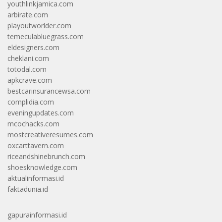
youthlinkjamica.com
arbirate.com
playoutworlder.com
temeculabluegrass.com
eldesigners.com
cheklani.com
totodal.com
apkcrave.com
bestcarinsurancewsa.com
complidia.com
eveningupdates.com
mcochacks.com
mostcreativeresumes.com
oxcarttavern.com
riceandshinebrunch.com
shoesknowledge.com
aktualinformasi.id
faktadunia.id
gapurainformasi.id