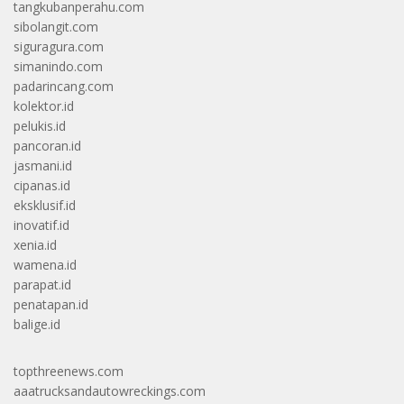
tangkubanperahu.com
sibolangit.com
siguragura.com
simanindo.com
padarincang.com
kolektor.id
pelukis.id
pancoran.id
jasmani.id
cipanas.id
eksklusif.id
inovatif.id
xenia.id
wamena.id
parapat.id
penatapan.id
balige.id
topthreenews.com
aaatrucksandautowreckings.com