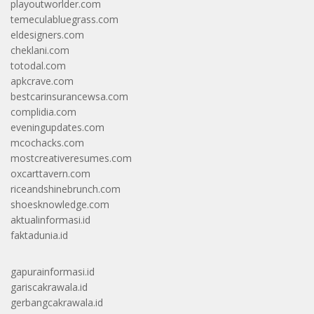
playoutworlder.com
temeculabluegrass.com
eldesigners.com
cheklani.com
totodal.com
apkcrave.com
bestcarinsurancewsa.com
complidia.com
eveningupdates.com
mcochacks.com
mostcreativeresumes.com
oxcarttavern.com
riceandshinebrunch.com
shoesknowledge.com
aktualinformasi.id
faktadunia.id
gapurainformasi.id
gariscakrawala.id
gerbangcakrawala.id