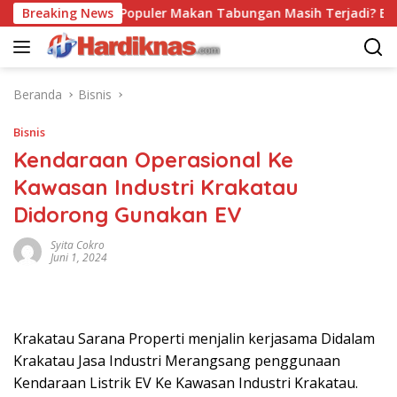
Langsung
Breaking News
Trend Populer Makan Tabungan Masih Terjadi? Ekono
ke
konten
Beranda
Bisnis
Bisnis
Kendaraan Operasional Ke
Kawasan Industri Krakatau
Didorong Gunakan EV
Syita Cokro
Juni 1, 2024
Krakatau Sarana Properti menjalin kerjasama Didalam
Krakatau Jasa Industri Merangsang penggunaan
Kendaraan Listrik EV Ke Kawasan Industri Krakatau.