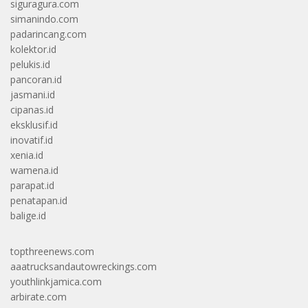
siguragura.com
simanindo.com
padarincang.com
kolektor.id
pelukis.id
pancoran.id
jasmani.id
cipanas.id
eksklusif.id
inovatif.id
xenia.id
wamena.id
parapat.id
penatapan.id
balige.id
topthreenews.com
aaatrucksandautowreckings.com
youthlinkjamica.com
arbirate.com