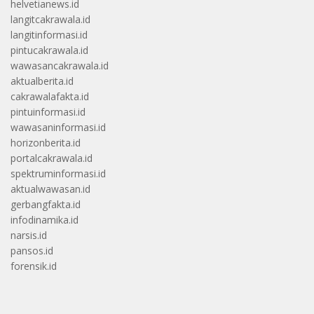
helvetianews.id
langitcakrawala.id
langitinformasi.id
pintucakrawala.id
wawasancakrawala.id
aktualberita.id
cakrawalafakta.id
pintuinformasi.id
wawasaninformasi.id
horizonberita.id
portalcakrawala.id
spektruminformasi.id
aktualwawasan.id
gerbangfakta.id
infodinamika.id
narsis.id
pansos.id
forensik.id