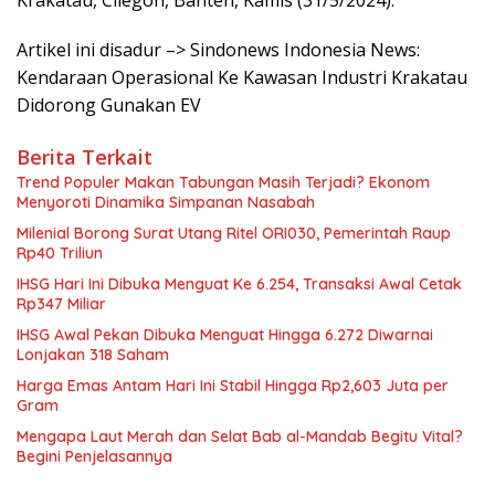
Krakatau, Cilegon, Banten, Kamis (31/5/2024).
Artikel ini disadur –> Sindonews Indonesia News:
Kendaraan Operasional Ke Kawasan Industri Krakatau
Didorong Gunakan EV
Berita Terkait
Trend Populer Makan Tabungan Masih Terjadi? Ekonom
Menyoroti Dinamika Simpanan Nasabah
Milenial Borong Surat Utang Ritel ORI030, Pemerintah Raup
Rp40 Triliun
IHSG Hari Ini Dibuka Menguat Ke 6.254, Transaksi Awal Cetak
Rp347 Miliar
IHSG Awal Pekan Dibuka Menguat Hingga 6.272 Diwarnai
Lonjakan 318 Saham
Harga Emas Antam Hari Ini Stabil Hingga Rp2,603 Juta per
Gram
Mengapa Laut Merah dan Selat Bab al-Mandab Begitu Vital?
Begini Penjelasannya