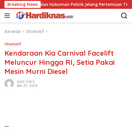
Langsung
na Saling Balas Hukuman Politik Jelang Pertemuan Trump dan X
Breaking News
ke
konten
Beranda
Otomotif
Otomotif
Kendaraan Kia Carnival Facelift
Meluncur Hingga RI, Setia Pakai
Mesin Murni Diesel
Syita Cokro
Mei 31, 2024
—