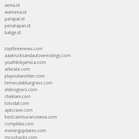
xenia.id
wamena.id
parapat.id
penatapan.id
balige.id
topthreenews.com
aaatrucksandautowreckings.com
youthlinkjamica.com
arbirate.com
playoutworlder.com
temeculabluegrass.com
eldesigners.com
cheklani.com
totodal.com
apkcrave.com
bestcarinsurancewsa.com
complidia.com
eveningupdates.com
mcochacks.com