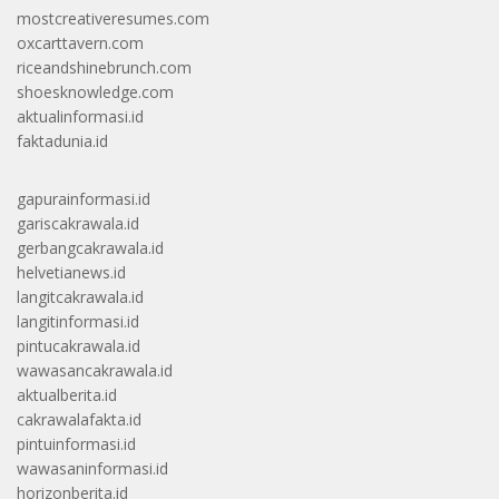
mostcreativeresumes.com
oxcarttavern.com
riceandshinebrunch.com
shoesknowledge.com
aktualinformasi.id
faktadunia.id
gapurainformasi.id
gariscakrawala.id
gerbangcakrawala.id
helvetianews.id
langitcakrawala.id
langitinformasi.id
pintucakrawala.id
wawasancakrawala.id
aktualberita.id
cakrawalafakta.id
pintuinformasi.id
wawasaninformasi.id
horizonberita.id