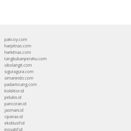
bandar besar starlight princess1000 bagi bonus
pakcoy.com
harpitnas.com
harkitnas.com
tangkubanperahu.com
sibolangit.com
siguragura.com
simanindo.com
padarincang.com
kolektor.id
pelukis.id
pancoran.id
jasmani.id
cipanas.id
eksklusif.id
inovatif.id